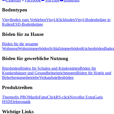
LinkedIn
Facebook
YouTube
Instagram
Bodentypen
Vinylboden zum Verkleben
Vinyl-Klickboden
Vinyl-Bodenbeläge in
Rollen
ESD-Bodenbeläge
Böden für zu Hause
Böden für die gesamte
Wohnung
Wohnzimmerböden
Schlafzimmerböden
Küchenböden
Bade
Böden für gewerbliche Nutzung
Büroböden
Böden für Schulen und Kindergärten
Böden für
Krankenhäuser und Gesundheitseinrichtungen
Böden für Hotels und
Beherbergungsbetriebe
Verkaufsstellenböden
Produktreihen
Thermofix PRO
Marilo
FatraClick
RS-click
Novoflor Extra
Garis
HSD
Elektrostatik
Wichtige Links