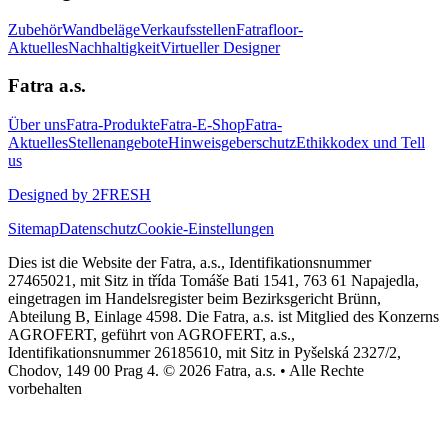
Zubehör
Wandbeläge
Verkaufsstellen
Fatrafloor-
Aktuelles
Nachhaltigkeit
Virtueller Designer
Fatra a.s.
Über uns
Fatra-Produkte
Fatra-E-Shop
Fatra-
Aktuelles
Stellenangebote
Hinweisgeberschutz
Ethikkodex und Tell
us
Designed by 2FRESH
Sitemap
Datenschutz
Cookie-Einstellungen
Dies ist die Website der Fatra, a.s., Identifikationsnummer
27465021, mit Sitz in třída Tomáše Bati 1541, 763 61 Napajedla,
eingetragen im Handelsregister beim Bezirksgericht Brünn,
Abteilung B, Einlage 4598. Die Fatra, a.s. ist Mitglied des Konzerns
AGROFERT, geführt von AGROFERT, a.s.,
Identifikationsnummer 26185610, mit Sitz in Pyšelská 2327/2,
Chodov, 149 00 Prag 4. © 2026 Fatra, a.s. • Alle Rechte
vorbehalten