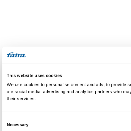
This website uses cookies
We use cookies to personalise content and ads, to provide soc
our social media, advertising and analytics partners who may 
their services.
Consent
Necessary
Selection