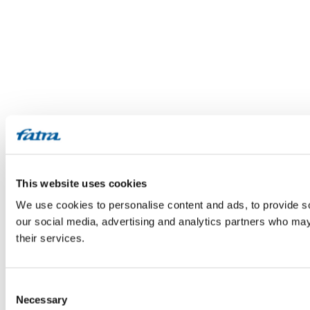
This website uses cookies
We use cookies to personalise content and ads, to provide soc
our social media, advertising and analytics partners who may 
their services.
Consent
Necessary
Selection