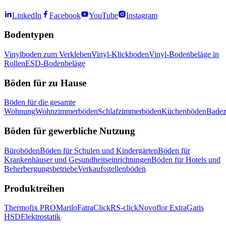
LinkedIn
Facebook
YouTube
Instagram
Bodentypen
Vinylboden zum Verkleben
Vinyl-Klickboden
Vinyl-Bodenbeläge in
Rollen
ESD-Bodenbeläge
Böden für zu Hause
Böden für die gesamte
Wohnung
Wohnzimmerböden
Schlafzimmerböden
Küchenböden
Bade
Böden für gewerbliche Nutzung
Büroböden
Böden für Schulen und Kindergärten
Böden für
Krankenhäuser und Gesundheitseinrichtungen
Böden für Hotels und
Beherbergungsbetriebe
Verkaufsstellenböden
Produktreihen
Thermofix PRO
Marilo
FatraClick
RS-click
Novoflor Extra
Garis
HSD
Elektrostatik