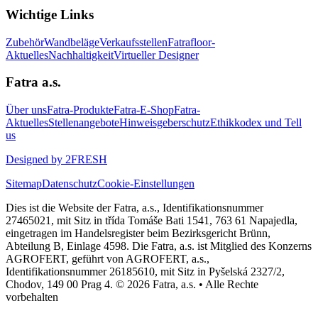
Wichtige Links
Zubehör
Wandbeläge
Verkaufsstellen
Fatrafloor-
Aktuelles
Nachhaltigkeit
Virtueller Designer
Fatra a.s.
Über uns
Fatra-Produkte
Fatra-E-Shop
Fatra-
Aktuelles
Stellenangebote
Hinweisgeberschutz
Ethikkodex und Tell
us
Designed by 2FRESH
Sitemap
Datenschutz
Cookie-Einstellungen
Dies ist die Website der Fatra, a.s., Identifikationsnummer
27465021, mit Sitz in třída Tomáše Bati 1541, 763 61 Napajedla,
eingetragen im Handelsregister beim Bezirksgericht Brünn,
Abteilung B, Einlage 4598. Die Fatra, a.s. ist Mitglied des Konzerns
AGROFERT, geführt von AGROFERT, a.s.,
Identifikationsnummer 26185610, mit Sitz in Pyšelská 2327/2,
Chodov, 149 00 Prag 4. © 2026 Fatra, a.s. • Alle Rechte
vorbehalten