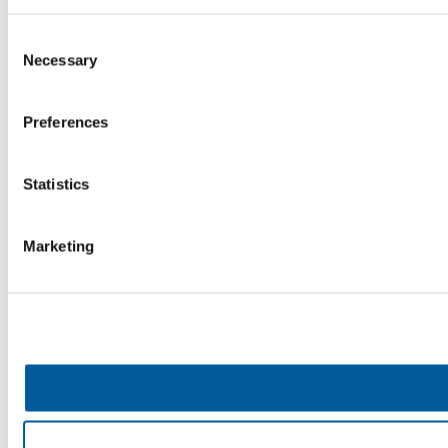
Consent
Necessary
Selection
Preferences
Statistics
Marketing