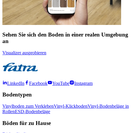
Sehen Sie sich den Boden in einer realen Umgebung
an
Visualizer ausprobieren
LinkedIn
Facebook
YouTube
Instagram
Bodentypen
Vinylboden zum Verkleben
Vinyl-Klickboden
Vinyl-Bodenbeläge in
Rollen
ESD-Bodenbeläge
Böden für zu Hause