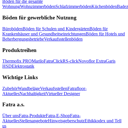
Böden für die gesamte
Wohnung
Wohnzimmerböden
Schlafzimmerböden
Küchenböden
Bade
Böden für gewerbliche Nutzung
Büroböden
Böden für Schulen und Kindergärten
Böden für
Krankenhäuser und Gesundheitseinrichtungen
Böden für Hotels und
Beherbergungsbetriebe
Verkaufsstellenböden
Produktreihen
Thermofix PRO
Marilo
FatraClick
RS-click
Novoflor Extra
Garis
HSD
Elektrostatik
Wichtige Links
Zubehör
Wandbeläge
Verkaufsstellen
Fatrafloor-
Aktuelles
Nachhaltigkeit
Virtueller Designer
Fatra a.s.
Über uns
Fatra-Produkte
Fatra-E-Shop
Fatra-
Aktuelles
Stellenangebote
Hinweisgeberschutz
Ethikkodex und Tell
us