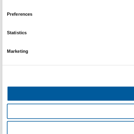
Preferences
Statistics
Marketing