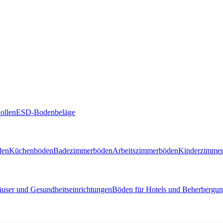
ollen
ESD-Bodenbeläge
den
Küchenböden
Badezimmerböden
Arbeitszimmerböden
Kinderzimme
user und Gesundheitseinrichtungen
Böden für Hotels und Beherbergun