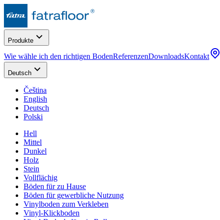
Produkte
Wie wähle ich den richtigen Boden
Referenzen
Downloads
Kontakt
Deutsch
Čeština
English
Deutsch
Polski
Hell
Mittel
Dunkel
Holz
Stein
Vollflächig
Böden für zu Hause
Böden für gewerbliche Nutzung
Vinylboden zum Verkleben
Vinyl-Klickboden