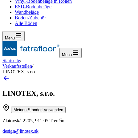
Vinyl-Bodenbeläge in Rollen
ESD-Bodenbeläge
Wandbeläge
Boden-Zubehör
Alle Böden
Menu
Menu
Startseite
/
Verkaufsstellen
/
LINOTEX, s.r.o.
LINOTEX, s.r.o.
Meinen Standort verwenden
Zlatovská 2205, 911 05 Trenčín
design@linotex.sk