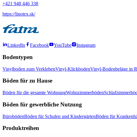
+421 948 446 338
https://linotex.sk/
LinkedIn
Facebook
YouTube
Instagram
Bodentypen
Vinylboden zum Verkleben
Vinyl-Klickboden
Vinyl-Bodenbeläge in R
Böden für zu Hause
Böden für die gesamte Wohnung
Wohnzimmerböden
Schlafzimmerbö
Böden für gewerbliche Nutzung
Büroböden
Böden für Schulen und Kindergärten
Böden für Krankenhä
Produktreihen