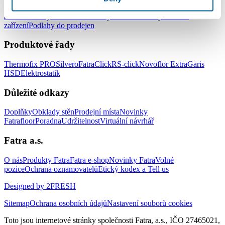
Podlahy do kanceláří
Podlahy do škol a školek
Podlahy do nemocnic
a zdravotnických zařízení
Podlahy do hotelů a ubytovacích
zařízení
Podlahy do prodejen
Produktové řady
Thermofix PRO
Silvero
FatraClick
RS-click
Novoflor Extra
Garis
HSD
Elektrostatik
Důležité odkazy
Doplňky
Obklady stěn
Prodejní místa
Novinky
Fatrafloor
Poradna
Udržitelnost
Virtuální návrhář
Fatra a.s.
O nás
Produkty Fatra
Fatra e-shop
Novinky Fatra
Volné
pozice
Ochrana oznamovatelů
Etický kodex a Tell us
Designed by 2FRESH
Sitemap
Ochrana osobních údajů
Nastavení souborů cookies
Toto jsou internetové stránky společnosti Fatra, a.s., IČO 27465021,