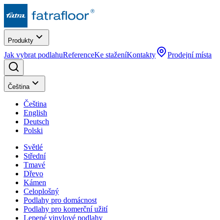
Produkty
Jak vybrat podlahu
Reference
Ke stažení
Kontakty
Prodejní místa
Čeština
Čeština
English
Deutsch
Polski
Světlé
Střední
Tmavé
Dřevo
Kámen
Celoplošný
Podlahy pro domácnost
Podlahy pro komerční užití
Lepené vinylové podlahy