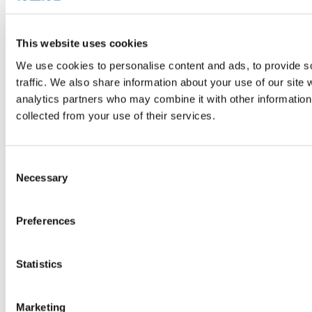
Krankenhäuser und Gesundheitseinrichtungen
Böden für Hotels und
Beherbergungsbetriebe
Verkaufsstellenböden
Produktreihen
This website uses cookies
We use cookies to personalise content and ads, to provide s
Thermofix PRO
Marilo
FatraClick
RS-click
Novoflor Extra
Garis
HSD
traffic. We also share information about your use of our site 
Elektrostatik
analytics partners who may combine it with other information 
Wichtige Links
collected from your use of their services.
Zubehör
Wandbeläge
Verkaufsstellen
Fatrafloor-
Aktuelles
Nachhaltigkeit
Virtueller Designer
Consent
Fatra a.s.
Necessary
Selection
Über uns
Fatra-Produkte
Fatra-E-Shop
Fatra-
Aktuelles
Stellenangebote
Hinweisgeberschutz
Ethikkodex und Tell
Preferences
us
Designed by 2FRESH
Statistics
Sitemap
Datenschutz
Cookie-Einstellungen
Dies ist die Website der Fatra, a.s., Identifikationsnummer
Marketing
27465021, mit Sitz in třída Tomáše Bati 1541, 763 61 Napajedla,