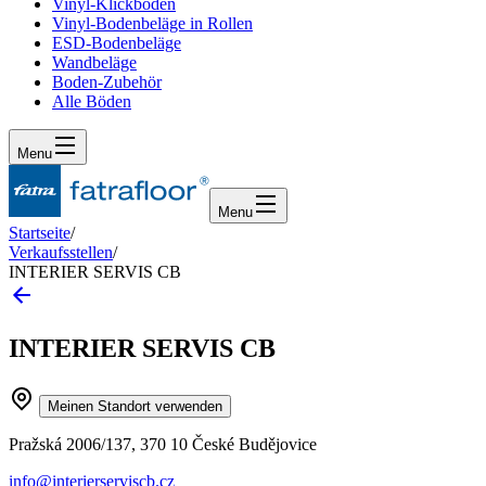
Vinyl-Klickboden
Vinyl-Bodenbeläge in Rollen
ESD-Bodenbeläge
Wandbeläge
Boden-Zubehör
Alle Böden
Menu
Menu
Startseite
/
Verkaufsstellen
/
INTERIER SERVIS CB
INTERIER SERVIS CB
Meinen Standort verwenden
Pražská 2006/137, 370 10 České Budějovice
info@interierserviscb.cz