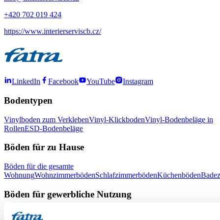
+420 702 019 424
https://www.interierserviscb.cz/
LinkedIn
Facebook
YouTube
Instagram
Bodentypen
Vinylboden zum Verkleben
Vinyl-Klickboden
Vinyl-Bodenbeläge in
Rollen
ESD-Bodenbeläge
Böden für zu Hause
Böden für die gesamte
Wohnung
Wohnzimmerböden
Schlafzimmerböden
Küchenböden
Bade
Böden für gewerbliche Nutzung
Büroböden
Böden für Schulen und Kindergärten
Böden für