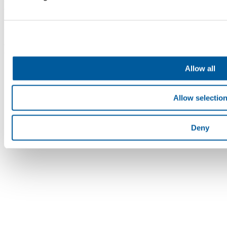
eingetragen im Handelsregister beim Bezirksgericht Brünn,
Abteilung B, Einlage 4598. Die Fatra, a.s. ist Mitglied des Konzerns
AGROFERT, geführt von AGROFERT, a.s.,
Identifikationsnummer 26185610, mit Sitz in Pyšelská 2327/2,
Chodov, 149 00 Prag 4. © 2026 Fatra, a.s. • Alle Rechte
vorbehalten
Allow all
Allow selectio
Deny