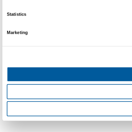
Statistics
Marketing