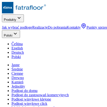
Produkty
Jak wybrać podłogę
Realizacje
Do pobrania
Kontakty
Punkty sprze
Polski
Čeština
English
Deutsch
Polski
Jasne
Średnie
Ciemne
Drewno
Kamień
Jednolity
Podłogi do domu
Podłogi do zastosowań komercyjnych
Podłogi winylowe klejone
Podłogi winylowe click