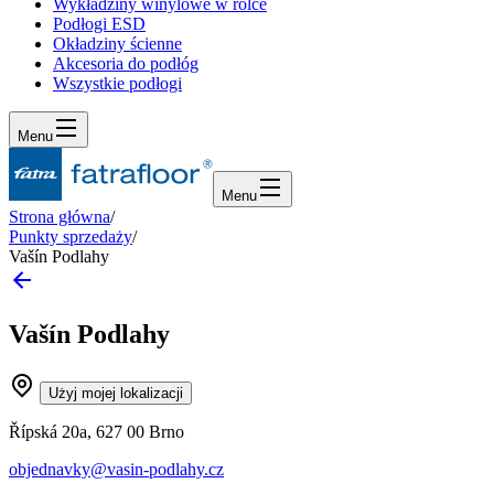
Wykładziny winylowe w rolce
Podłogi ESD
Okładziny ścienne
Akcesoria do podłóg
Wszystkie podłogi
Menu
Menu
Strona główna
/
Punkty sprzedaży
/
Vašín Podlahy
Vašín Podlahy
Użyj mojej lokalizacji
Řípská 20a, 627 00 Brno
objednavky@vasin-podlahy.cz