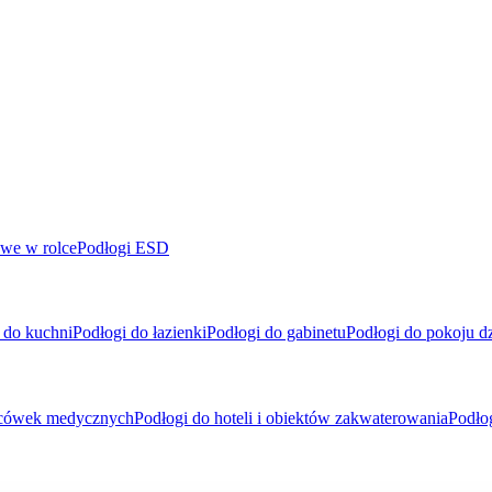
we w rolce
Podłogi ESD
 do kuchni
Podłogi do łazienki
Podłogi do gabinetu
Podłogi do pokoju d
placówek medycznych
Podłogi do hoteli i obiektów zakwaterowania
Podło