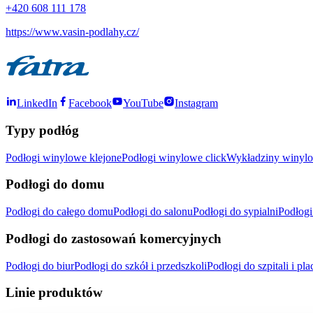
+420 608 111 178
https://www.vasin-podlahy.cz/
LinkedIn
Facebook
YouTube
Instagram
Typy podłóg
Podłogi winylowe klejone
Podłogi winylowe click
Wykładziny winylo
Podłogi do domu
Podłogi do całego domu
Podłogi do salonu
Podłogi do sypialni
Podłogi
Podłogi do zastosowań komercyjnych
Podłogi do biur
Podłogi do szkół i przedszkoli
Podłogi do szpitali i 
Linie produktów