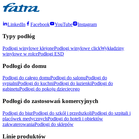
LinkedIn
Facebook
YouTube
Instagram
Typy podłóg
Podłogi winylowe klejone
Podłogi winylowe click
Wykładziny
winylowe w rolce
Podłogi ESD
Podłogi do domu
Podłogi do całego domu
Podłogi do salonu
Podłogi do
sypialni
Podłogi do kuchni
Podłogi do łazienki
Podłogi do
gabinetu
Podłogi do pokoju dziecięcego
Podłogi do zastosowań komercyjnych
Podłogi do biur
Podłogi do szkół i przedszkoli
Podłogi do szpitali i
placówek medycznych
Podłogi do hoteli i obiektów
zakwaterowania
Podłogi do sklepów
Linie produktów