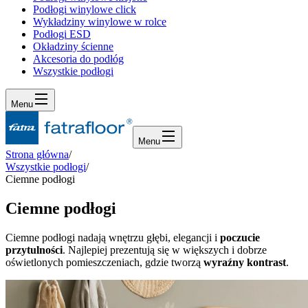
Podłogi winylowe click
Wykładziny winylowe w rolce
Podłogi ESD
Okładziny ścienne
Akcesoria do podłóg
Wszystkie podłogi
Menu
Menu
Strona główna
/
Wszystkie podłogi
/
Ciemne podłogi
Ciemne podłogi
Ciemne podłogi nadają wnętrzu głębi, elegancji i
poczucie
przytulności
. Najlepiej prezentują się w większych i dobrze
oświetlonych pomieszczeniach, gdzie tworzą
wyraźny kontrast
.