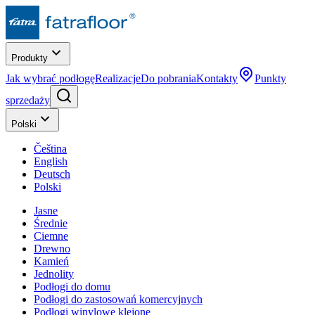
Produkty
Jak wybrać podłogę
Realizacje
Do pobrania
Kontakty
Punkty
sprzedaży
Polski
Čeština
English
Deutsch
Polski
Jasne
Średnie
Ciemne
Drewno
Kamień
Jednolity
Podłogi do domu
Podłogi do zastosowań komercyjnych
Podłogi winylowe klejone