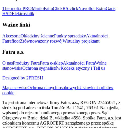
Thermofix PRO
Marilo
FatraClick
RS-click
Novoflor Extra
Garis
HSD
Elektrostatik
Ważne linki
Akcesoria
Okładziny ścienne
Punkty sprzedaży
Aktualności
Fatrafloor
Zrównoważony rozwój
Wirtualny projektant
Fatra a.s.
O nas
Produkty Fatra
Fatra e-sklep
Aktualności Fatra
Wolne
stanowiska
Ochrona sygnalistów
Kodeks etyczny i Tell us
Designed by 2FRESH
Mapa serwisu
Ochrona danych osobowych
Ustawienia plików
cookie
To jest strona internetowa firmy Fatra, a.s., REGON 27465021, z
siedzibą pod adresem třída Tomáše Bati 1541, 763 61 Napajedla,
wpisanej do rejestru handlowego prowadzonego przez Sąd
Okręgowy w Brnie, dział B, wkładka 4598. Spółka Fatra, a.s. jest
członkiem koncernu AGROFERT zarządzanego przez spółkę