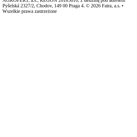
AGROFERT, a.s., REGON 26185610, z siedzibą pod adresem
Pyšelská 2327/2, Chodov, 149 00 Praga 4. © 2026 Fatra, a.s. •
Wszelkie prawa zastrzeżone