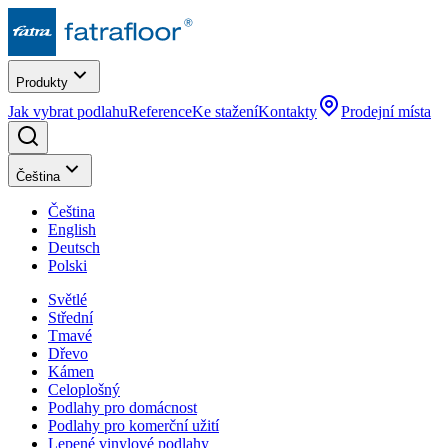
Produkty
Jak vybrat podlahu
Reference
Ke stažení
Kontakty
Prodejní místa
Čeština
Čeština
English
Deutsch
Polski
Světlé
Střední
Tmavé
Dřevo
Kámen
Celoplošný
Podlahy pro domácnost
Podlahy pro komerční užití
Lepené vinylové podlahy