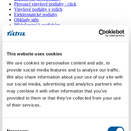
Plovoucí vinylové podlahy - click
Vinylové podlahy v rolích
Elektrostatické podlahy
Obklady stěn
Příslušenství k podlahám
Všechny podlahy
Menu
This website uses cookies
Menu
We use cookies to personalise content and ads, to
Domů
/
provide social media features and to analyse our traffic.
Prodejní místa
/
Vašín Podlahy
We also share information about your use of our site with
our social media, advertising and analytics partners who
may combine it with other information that you’ve
Vašín Podlahy
provided to them or that they’ve collected from your use
of their services.
Použít moji lokaci
Řípská 20a, 627 00 Brno
Consent