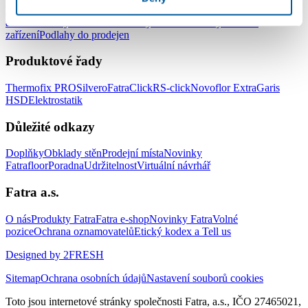
Podlahy do kanceláří
Podlahy do škol a školek
Podlahy do nemocnic
a zdravotnických zařízení
Podlahy do hotelů a ubytovacích
zařízení
Podlahy do prodejen
Produktové řady
Thermofix PRO
Silvero
FatraClick
RS-click
Novoflor Extra
Garis
HSD
Elektrostatik
Důležité odkazy
Doplňky
Obklady stěn
Prodejní místa
Novinky
Fatrafloor
Poradna
Udržitelnost
Virtuální návrhář
Fatra a.s.
O nás
Produkty Fatra
Fatra e-shop
Novinky Fatra
Volné
pozice
Ochrana oznamovatelů
Etický kodex a Tell us
Designed by 2FRESH
Sitemap
Ochrana osobních údajů
Nastavení souborů cookies
Toto jsou internetové stránky společnosti Fatra, a.s., IČO 27465021,