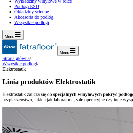
Wykładziny winylowe w rolce
Podłogi ESD
Okładziny ścienne
Akcesoria do podłóg
Wszystkie podłogi
Menu
Menu
Strona główna
/
Wszystkie podłogi
/
Elektrostatik
Linia produktów Elektrostatik
Elektrostatik zalicza się do
specjalnych winylowych pokryć podło
bezpieczeństwo, takich jak laboratoria, sale operacyjne czy inne wys