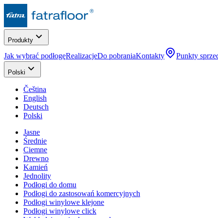
Produkty
Jak wybrać podłogę
Realizacje
Do pobrania
Kontakty
Punkty sprze
Polski
Čeština
English
Deutsch
Polski
Jasne
Średnie
Ciemne
Drewno
Kamień
Jednolity
Podłogi do domu
Podłogi do zastosowań komercyjnych
Podłogi winylowe klejone
Podłogi winylowe click