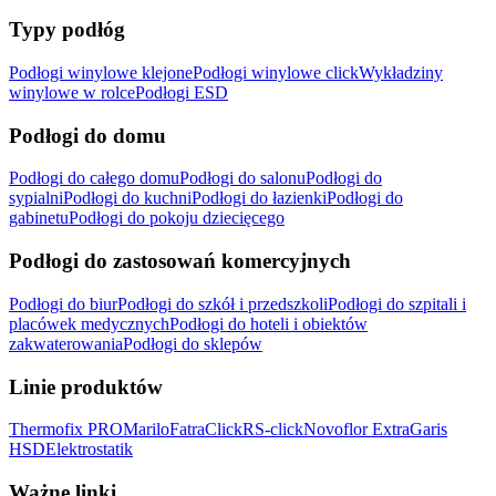
Typy podłóg
Podłogi winylowe klejone
Podłogi winylowe click
Wykładziny
winylowe w rolce
Podłogi ESD
Podłogi do domu
Podłogi do całego domu
Podłogi do salonu
Podłogi do
sypialni
Podłogi do kuchni
Podłogi do łazienki
Podłogi do
gabinetu
Podłogi do pokoju dziecięcego
Podłogi do zastosowań komercyjnych
Podłogi do biur
Podłogi do szkół i przedszkoli
Podłogi do szpitali i
placówek medycznych
Podłogi do hoteli i obiektów
zakwaterowania
Podłogi do sklepów
Linie produktów
Thermofix PRO
Marilo
FatraClick
RS-click
Novoflor Extra
Garis
HSD
Elektrostatik
Ważne linki