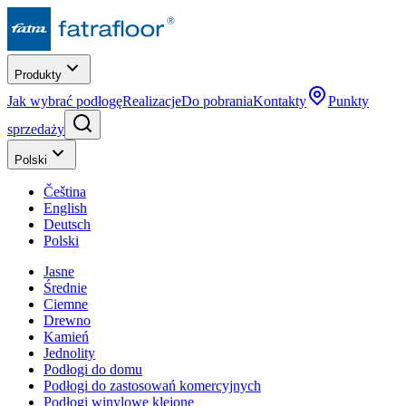
Produkty
Jak wybrać podłogę
Realizacje
Do pobrania
Kontakty
Punkty
sprzedaży
Polski
Čeština
English
Deutsch
Polski
Jasne
Średnie
Ciemne
Drewno
Kamień
Jednolity
Podłogi do domu
Podłogi do zastosowań komercyjnych
Podłogi winylowe klejone