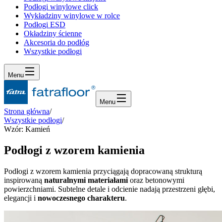
Podłogi winylowe click
Wykładziny winylowe w rolce
Podłogi ESD
Okładziny ścienne
Akcesoria do podłóg
Wszystkie podłogi
Menu
Menu
Strona główna
/
Wszystkie podłogi
/
Wzór: Kamień
Podłogi z wzorem kamienia
Podłogi z wzorem kamienia przyciągają dopracowaną strukturą
inspirowaną
naturalnymi materiałami
oraz betonowymi
powierzchniami. Subtelne detale i odcienie nadają przestrzeni głębi,
elegancji i
nowoczesnego charakteru
.