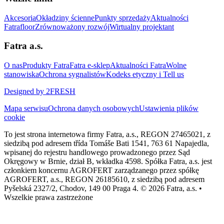
Akcesoria
Okładziny ścienne
Punkty sprzedaży
Aktualności
Fatrafloor
Zrównoważony rozwój
Wirtualny projektant
Fatra a.s.
O nas
Produkty Fatra
Fatra e-sklep
Aktualności Fatra
Wolne
stanowiska
Ochrona sygnalistów
Kodeks etyczny i Tell us
Designed by 2FRESH
Mapa serwisu
Ochrona danych osobowych
Ustawienia plików
cookie
To jest strona internetowa firmy Fatra, a.s., REGON 27465021, z
siedzibą pod adresem třída Tomáše Bati 1541, 763 61 Napajedla,
wpisanej do rejestru handlowego prowadzonego przez Sąd
Okręgowy w Brnie, dział B, wkładka 4598. Spółka Fatra, a.s. jest
członkiem koncernu AGROFERT zarządzanego przez spółkę
AGROFERT, a.s., REGON 26185610, z siedzibą pod adresem
Pyšelská 2327/2, Chodov, 149 00 Praga 4. © 2026 Fatra, a.s. •
Wszelkie prawa zastrzeżone