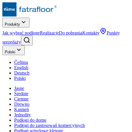
Produkty
Jak wybrać podłogę
Realizacje
Do pobrania
Kontakty
Punkty
sprzedaży
Polski
Čeština
English
Deutsch
Polski
Jasne
Średnie
Ciemne
Drewno
Kamień
Jednolity
Podłogi do domu
Podłogi do zastosowań komercyjnych
Podłogi winylowe klejone