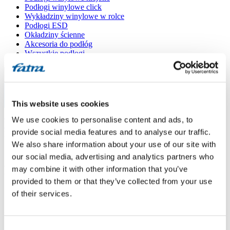
Podłogi winylowe click
Wykładziny winylowe w rolce
Podłogi ESD
Okładziny ścienne
Akcesoria do podłóg
Wszystkie podłogi
Menu
This website uses cookies
Menu
Strona główna
/
We use cookies to personalise content and ads, to
Punkty sprzedaży
/
provide social media features and to analyse our traffic.
Podlahářství Olexa
We also share information about your use of our site with
our social media, advertising and analytics partners who
Podlahářství Olexa
may combine it with other information that you’ve
provided to them or that they’ve collected from your use
of their services.
Użyj mojej lokalizacji
Kollárova 139/10, 415 01 Teplice
Consent