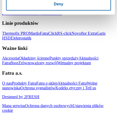
Podłogi do biur
Podłogi do szkół i przedszkoli
Podłogi do szpitali i
Deny
placówek medycznych
Podłogi do hoteli i obiektów
zakwaterowania
Podłogi do sklepów
Linie produktów
Thermofix PRO
Marilo
FatraClick
RS-click
Novoflor Extra
Garis
HSD
Elektrostatik
Ważne linki
Akcesoria
Okładziny ścienne
Punkty sprzedaży
Aktualności
Fatrafloor
Zrównoważony rozwój
Wirtualny projektant
Fatra a.s.
O nas
Produkty Fatra
Fatra e-sklep
Aktualności Fatra
Wolne
stanowiska
Ochrona sygnalistów
Kodeks etyczny i Tell us
Designed by 2FRESH
Mapa serwisu
Ochrona danych osobowych
Ustawienia plików
cookie