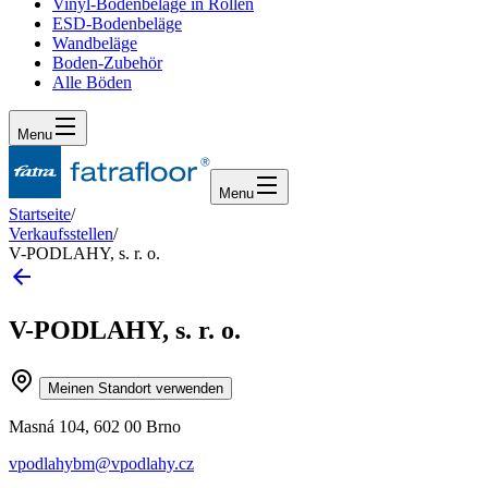
Vinyl-Bodenbeläge in Rollen
ESD-Bodenbeläge
Wandbeläge
Boden-Zubehör
Alle Böden
Menu
Menu
Startseite
/
Verkaufsstellen
/
V-PODLAHY, s. r. o.
V-PODLAHY, s. r. o.
Meinen Standort verwenden
Masná 104, 602 00 Brno
vpodlahybm@vpodlahy.cz