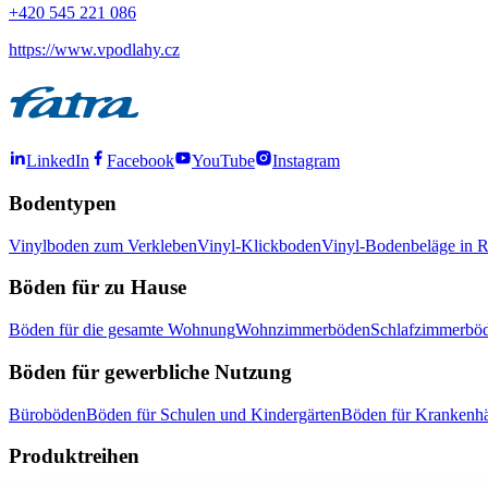
+420 545 221 086
https://www.vpodlahy.cz
LinkedIn
Facebook
YouTube
Instagram
Bodentypen
Vinylboden zum Verkleben
Vinyl-Klickboden
Vinyl-Bodenbeläge in R
Böden für zu Hause
Böden für die gesamte Wohnung
Wohnzimmerböden
Schlafzimmerbö
Böden für gewerbliche Nutzung
Büroböden
Böden für Schulen und Kindergärten
Böden für Krankenhä
Produktreihen