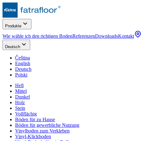
Produkte
Wie wähle ich den richtigen Boden
Referenzen
Downloads
Kontakt
Deutsch
Čeština
English
Deutsch
Polski
Hell
Mittel
Dunkel
Holz
Stein
Vollflächig
Böden für zu Hause
Böden für gewerbliche Nutzung
Vinylboden zum Verkleben
Vinyl-Klickboden