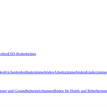
ollen
ESD-Bodenbeläge
den
Küchenböden
Badezimmerböden
Arbeitszimmerböden
Kinderzimme
user und Gesundheitseinrichtungen
Böden für Hotels und Beherbergun