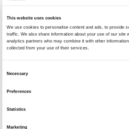
Krankenhäuser und Gesundheitseinrichtungen
Böden für Hotels und
Beherbergungsbetriebe
Verkaufsstellenböden
Produktreihen
This website uses cookies
We use cookies to personalise content and ads, to provide s
Thermofix PRO
Marilo
FatraClick
RS-click
Novoflor Extra
Garis
HSD
traffic. We also share information about your use of our site 
Elektrostatik
analytics partners who may combine it with other information 
Wichtige Links
collected from your use of their services.
Zubehör
Wandbeläge
Verkaufsstellen
Fatrafloor-
Aktuelles
Nachhaltigkeit
Virtueller Designer
Consent
Fatra a.s.
Necessary
Selection
Über uns
Fatra-Produkte
Fatra-E-Shop
Fatra-
Aktuelles
Stellenangebote
Hinweisgeberschutz
Ethikkodex und Tell
Preferences
us
Designed by 2FRESH
Statistics
Sitemap
Datenschutz
Cookie-Einstellungen
Dies ist die Website der Fatra, a.s., Identifikationsnummer
Marketing
27465021, mit Sitz in třída Tomáše Bati 1541, 763 61 Napajedla,