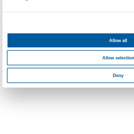
eingetragen im Handelsregister beim Bezirksgericht Brünn,
Abteilung B, Einlage 4598. Die Fatra, a.s. ist Mitglied des Konzerns
AGROFERT, geführt von AGROFERT, a.s.,
Identifikationsnummer 26185610, mit Sitz in Pyšelská 2327/2,
Chodov, 149 00 Prag 4. © 2026 Fatra, a.s. • Alle Rechte
vorbehalten
Allow all
Allow selectio
Deny