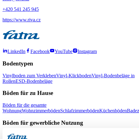
+420 541 245 945
https://www.riva.cz
LinkedIn
Facebook
YouTube
Instagram
Bodentypen
Vinylboden zum Verkleben
Vinyl-Klickboden
Vinyl-Bodenbeläge in
Rollen
ESD-Bodenbeläge
Böden für zu Hause
Böden für die gesamte
Wohnung
Wohnzimmerböden
Schlafzimmerböden
Küchenböden
Bade
Böden für gewerbliche Nutzung
Büroböden
Böden für Schulen und Kindergärten
Böden für