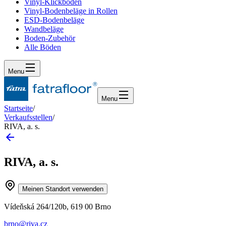
Vinyl-Klickboden
Vinyl-Bodenbeläge in Rollen
ESD-Bodenbeläge
Wandbeläge
Boden-Zubehör
Alle Böden
Menu
Menu
Startseite
/
Verkaufsstellen
/
RIVA, a. s.
RIVA, a. s.
Meinen Standort verwenden
Vídeňská 264/120b, 619 00 Brno
brno@riva.cz