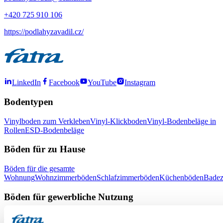
+420 725 910 106
https://podlahyzavadil.cz/
LinkedIn
Facebook
YouTube
Instagram
Bodentypen
Vinylboden zum Verkleben
Vinyl-Klickboden
Vinyl-Bodenbeläge in
Rollen
ESD-Bodenbeläge
Böden für zu Hause
Böden für die gesamte
Wohnung
Wohnzimmerböden
Schlafzimmerböden
Küchenböden
Bade
Böden für gewerbliche Nutzung
Büroböden
Böden für Schulen und Kindergärten
Böden für