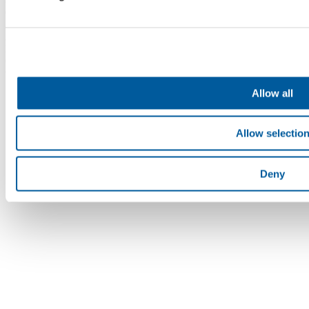
eingetragen im Handelsregister beim Bezirksgericht Brünn,
Abteilung B, Einlage 4598. Die Fatra, a.s. ist Mitglied des Konzerns
AGROFERT, geführt von AGROFERT, a.s.,
Identifikationsnummer 26185610, mit Sitz in Pyšelská 2327/2,
Chodov, 149 00 Prag 4. © 2026 Fatra, a.s. • Alle Rechte
vorbehalten
Allow all
Allow selectio
Deny