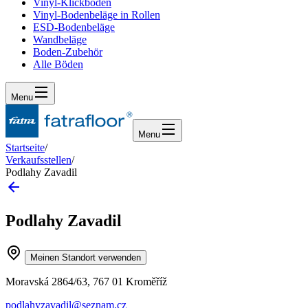
Vinyl-Klickboden
Vinyl-Bodenbeläge in Rollen
ESD-Bodenbeläge
Wandbeläge
Boden-Zubehör
Alle Böden
Menu
Menu
Startseite
/
Verkaufsstellen
/
Podlahy Zavadil
Podlahy Zavadil
Meinen Standort verwenden
Moravská 2864/63, 767 01 Kroměříž
podlahyzavadil@seznam.cz