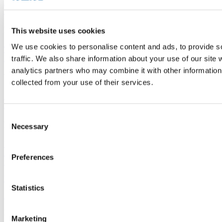
Krankenhäuser und Gesundheitseinrichtungen
Böden für Hotels und
Beherbergungsbetriebe
Verkaufsstellenböden
Produktreihen
This website uses cookies
We use cookies to personalise content and ads, to provide s
Thermofix PRO
Marilo
FatraClick
RS-click
Novoflor Extra
Garis
HSD
traffic. We also share information about your use of our site 
Elektrostatik
analytics partners who may combine it with other information 
Wichtige Links
collected from your use of their services.
Zubehör
Wandbeläge
Verkaufsstellen
Fatrafloor-
Aktuelles
Nachhaltigkeit
Virtueller Designer
Consent
Fatra a.s.
Necessary
Selection
Über uns
Fatra-Produkte
Fatra-E-Shop
Fatra-
Aktuelles
Stellenangebote
Hinweisgeberschutz
Ethikkodex und Tell
Preferences
us
Designed by 2FRESH
Statistics
Sitemap
Datenschutz
Cookie-Einstellungen
Dies ist die Website der Fatra, a.s., Identifikationsnummer
Marketing
27465021, mit Sitz in třída Tomáše Bati 1541, 763 61 Napajedla,