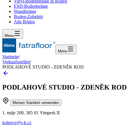
Vinyl-Bodenbeläge in Rollen
ESD-Bodenbeläge
Wandbeläge
Boden-Zubehör
Alle Böden
Menu
Menu
Startseite
/
Verkaufsstellen
/
PODLAHOVÉ STUDIO - ZDENĚK ROD
PODLAHOVÉ STUDIO - ZDENĚK ROD
Meinen Standort verwenden
1. máje 200, 385 01 Vimperk II
koberce@r-k.cz