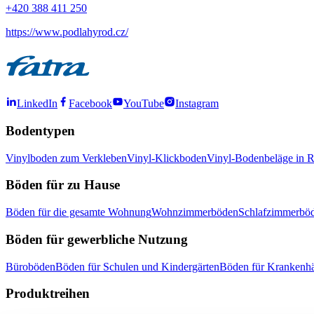
+420 388 411 250
https://www.podlahyrod.cz/
LinkedIn
Facebook
YouTube
Instagram
Bodentypen
Vinylboden zum Verkleben
Vinyl-Klickboden
Vinyl-Bodenbeläge in R
Böden für zu Hause
Böden für die gesamte Wohnung
Wohnzimmerböden
Schlafzimmerbö
Böden für gewerbliche Nutzung
Büroböden
Böden für Schulen und Kindergärten
Böden für Krankenhä
Produktreihen