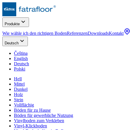
Produkte
Wie wähle ich den richtigen Boden
Referenzen
Downloads
Kontakt
Deutsch
Čeština
English
Deutsch
Polski
Hell
Mittel
Dunkel
Holz
Stein
Vollflächig
Böden für zu Hause
Böden für gewerbliche Nutzung
Vinylboden zum Verkleben
Vinyl-Klickboden