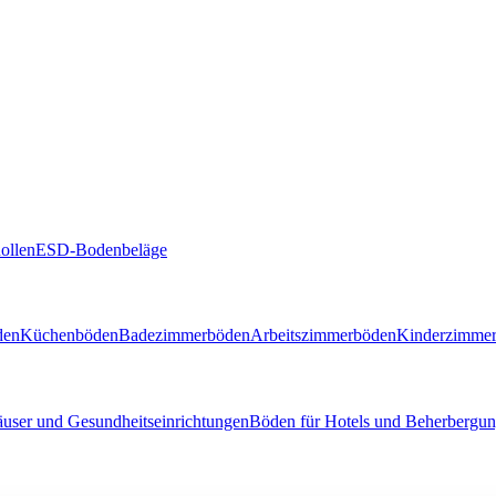
ollen
ESD-Bodenbeläge
den
Küchenböden
Badezimmerböden
Arbeitszimmerböden
Kinderzimme
user und Gesundheitseinrichtungen
Böden für Hotels und Beherbergun