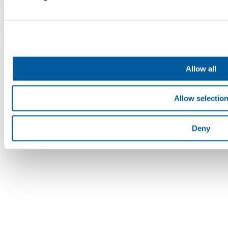
eingetragen im Handelsregister beim Bezirksgericht Brünn,
Abteilung B, Einlage 4598. Die Fatra, a.s. ist Mitglied des Konzerns
AGROFERT, geführt von AGROFERT, a.s.,
Identifikationsnummer 26185610, mit Sitz in Pyšelská 2327/2,
Chodov, 149 00 Prag 4. © 2026 Fatra, a.s. • Alle Rechte
vorbehalten
Allow all
Allow selectio
Deny