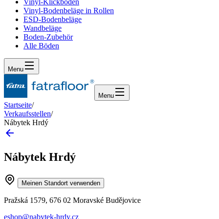
Vinyl-Klickboden
Vinyl-Bodenbeläge in Rollen
ESD-Bodenbeläge
Wandbeläge
Boden-Zubehör
Alle Böden
Menu
Menu
Startseite
/
Verkaufsstellen
/
Nábytek Hrdý
Nábytek Hrdý
Meinen Standort verwenden
Pražská 1579, 676 02 Moravské Budějovice
eshop@nabytek-hrdy.cz