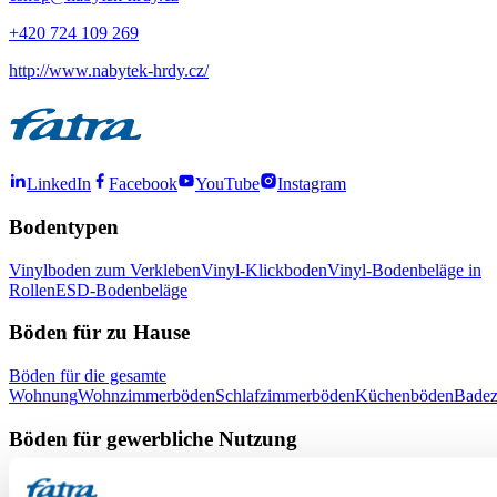
+420 724 109 269
http://www.nabytek-hrdy.cz/
LinkedIn
Facebook
YouTube
Instagram
Bodentypen
Vinylboden zum Verkleben
Vinyl-Klickboden
Vinyl-Bodenbeläge in
Rollen
ESD-Bodenbeläge
Böden für zu Hause
Böden für die gesamte
Wohnung
Wohnzimmerböden
Schlafzimmerböden
Küchenböden
Bade
Böden für gewerbliche Nutzung
Büroböden
Böden für Schulen und Kindergärten
Böden für