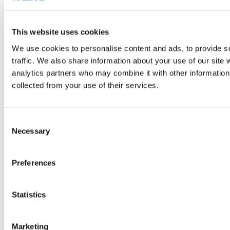
Krankenhäuser und Gesundheitseinrichtungen
Böden für Hotels und
Beherbergungsbetriebe
Verkaufsstellenböden
Produktreihen
This website uses cookies
We use cookies to personalise content and ads, to provide s
Thermofix PRO
Marilo
FatraClick
RS-click
Novoflor Extra
Garis
HSD
traffic. We also share information about your use of our site 
Elektrostatik
analytics partners who may combine it with other information 
Wichtige Links
collected from your use of their services.
Zubehör
Wandbeläge
Verkaufsstellen
Fatrafloor-
Aktuelles
Nachhaltigkeit
Virtueller Designer
Consent
Fatra a.s.
Necessary
Selection
Über uns
Fatra-Produkte
Fatra-E-Shop
Fatra-
Aktuelles
Stellenangebote
Hinweisgeberschutz
Ethikkodex und Tell
Preferences
us
Designed by 2FRESH
Statistics
Sitemap
Datenschutz
Cookie-Einstellungen
Dies ist die Website der Fatra, a.s., Identifikationsnummer
Marketing
27465021, mit Sitz in třída Tomáše Bati 1541, 763 61 Napajedla,