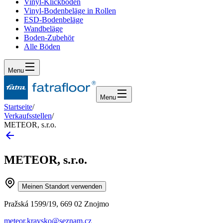
Vinyl-Klickboden
Vinyl-Bodenbeläge in Rollen
ESD-Bodenbeläge
Wandbeläge
Boden-Zubehör
Alle Böden
Menu
Menu
Startseite
/
Verkaufsstellen
/
METEOR, s.r.o.
METEOR, s.r.o.
Meinen Standort verwenden
Pražská 1599/19, 669 02 Znojmo
meteor.kravsko@seznam.cz