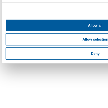
Abteilung B, Einlage 4598. Die Fatra, a.s. ist Mitglied des Konzerns
AGROFERT, geführt von AGROFERT, a.s.,
Identifikationsnummer 26185610, mit Sitz in Pyšelská 2327/2,
Chodov, 149 00 Prag 4. © 2026 Fatra, a.s. • Alle Rechte
vorbehalten
Allow all
Allow selectio
Deny