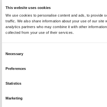
Produktreihen
This website uses cookies
We use cookies to personalise content and ads, to provide s
Thermofix PRO
Marilo
FatraClick
RS-click
Novoflor Extra
Garis
HSD
Elektrostatik
traffic. We also share information about your use of our site 
analytics partners who may combine it with other information 
Wichtige Links
collected from your use of their services.
Zubehör
Wandbeläge
Verkaufsstellen
Fatrafloor-
Aktuelles
Nachhaltigkeit
Virtueller Designer
Consent
Fatra a.s.
Necessary
Selection
Über uns
Fatra-Produkte
Fatra-E-Shop
Fatra-
Aktuelles
Stellenangebote
Hinweisgeberschutz
Ethikkodex und Tell
Preferences
us
Designed by 2FRESH
Statistics
Sitemap
Datenschutz
Cookie-Einstellungen
Dies ist die Website der Fatra, a.s., Identifikationsnummer
Marketing
27465021, mit Sitz in třída Tomáše Bati 1541, 763 61 Napajedla,
eingetragen im Handelsregister beim Bezirksgericht Brünn,