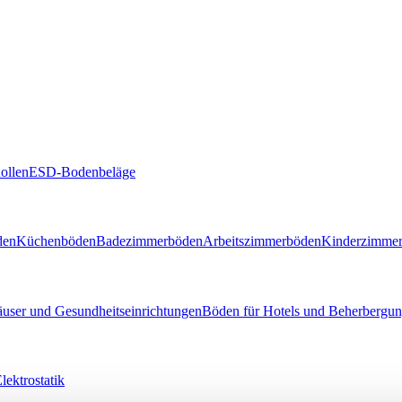
ollen
ESD-Bodenbeläge
den
Küchenböden
Badezimmerböden
Arbeitszimmerböden
Kinderzimme
user und Gesundheitseinrichtungen
Böden für Hotels und Beherbergun
lektrostatik