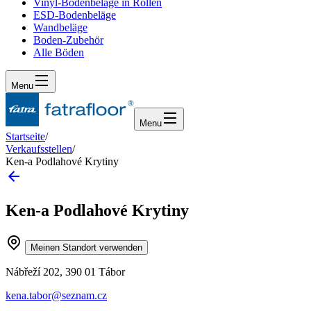
Vinyl-Bodenbeläge in Rollen
ESD-Bodenbeläge
Wandbeläge
Boden-Zubehör
Alle Böden
Menu
Menu
Startseite
/
Verkaufsstellen
/
Ken-a Podlahové Krytiny
Ken-a Podlahové Krytiny
Meinen Standort verwenden
Nábřeží 202, 390 01 Tábor
kena.tabor@seznam.cz