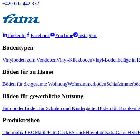
+420 602 442 832
LinkedIn
Facebook
YouTube
Instagram
Bodentypen
Vinylboden zum Verkleben
Vinyl-Klickboden
Vinyl-Bodenbeläge in R
Böden für zu Hause
Böden für die gesamte Wohnung
Wohnzimmerböden
Schlafzimmerbö
Böden für gewerbliche Nutzung
Büroböden
Böden für Schulen und Kindergärten
Böden für Krankenhä
Produktreihen
Thermofix PRO
Marilo
FatraClick
RS-click
Novoflor Extra
Garis HSD
E