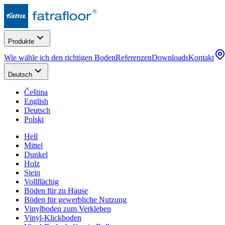
Produkte
Wie wähle ich den richtigen Boden
Referenzen
Downloads
Kontakt
Deutsch
Čeština
English
Deutsch
Polski
Hell
Mittel
Dunkel
Holz
Stein
Vollflächig
Böden für zu Hause
Böden für gewerbliche Nutzung
Vinylboden zum Verkleben
Vinyl-Klickboden