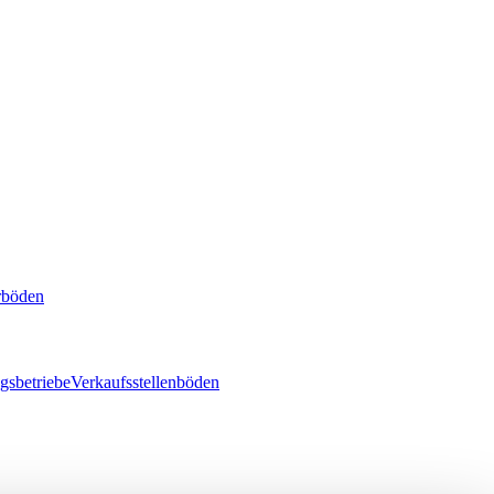
rböden
gsbetriebe
Verkaufsstellenböden