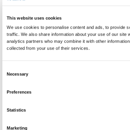
Krankenhäuser und Gesundheitseinrichtungen
Böden für Hotels und
Beherbergungsbetriebe
Verkaufsstellenböden
Produktreihen
This website uses cookies
We use cookies to personalise content and ads, to provide s
Thermofix PRO
Marilo
FatraClick
RS-click
Novoflor Extra
Garis
HSD
traffic. We also share information about your use of our site 
Elektrostatik
analytics partners who may combine it with other information 
Wichtige Links
collected from your use of their services.
Zubehör
Wandbeläge
Verkaufsstellen
Fatrafloor-
Aktuelles
Nachhaltigkeit
Virtueller Designer
Consent
Fatra a.s.
Necessary
Selection
Über uns
Fatra-Produkte
Fatra-E-Shop
Fatra-
Aktuelles
Stellenangebote
Hinweisgeberschutz
Ethikkodex und Tell
Preferences
us
Designed by 2FRESH
Statistics
Sitemap
Datenschutz
Cookie-Einstellungen
Dies ist die Website der Fatra, a.s., Identifikationsnummer
Marketing
27465021, mit Sitz in třída Tomáše Bati 1541, 763 61 Napajedla,