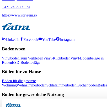
+421 245 922 174
https://www.stavrem.sk
LinkedIn
Facebook
YouTube
Instagram
Bodentypen
Vinylboden zum Verkleben
Vinyl-Klickboden
Vinyl-Bodenbeläge in
Rollen
ESD-Bodenbeläge
Böden für zu Hause
Böden für die gesamte
Wohnung
Wohnzimmerböden
Schlafzimmerböden
Küchenböden
Bade
Böden für gewerbliche Nutzung
Büroböden
Böden für Schulen und Kindergärten
Böden für