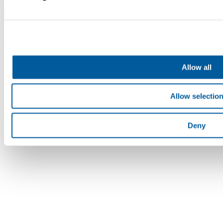
eingetragen im Handelsregister beim Bezirksgericht Brünn,
Abteilung B, Einlage 4598. Die Fatra, a.s. ist Mitglied des Konzerns
AGROFERT, geführt von AGROFERT, a.s.,
Identifikationsnummer 26185610, mit Sitz in Pyšelská 2327/2,
Chodov, 149 00 Prag 4. © 2026 Fatra, a.s. • Alle Rechte
vorbehalten
Allow all
Allow selectio
Deny