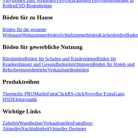
Vinylboden zum Verkleben
Vinyl-Klickboden
Vinyl-Bodenbeläge in
Rollen
ESD-Bodenbeläge
Böden für zu Hause
Böden für die gesamte
Wohnung
Wohnzimmerböden
Schlafzimmerböden
Küchenböden
Bade
Böden für gewerbliche Nutzung
Büroböden
Böden für Schulen und Kindergärten
Böden für
Krankenhäuser und Gesundheitseinrichtungen
Böden für Hotels und
Beherbergungsbetriebe
Verkaufsstellenböden
Produktreihen
Thermofix PRO
Marilo
FatraClick
RS-click
Novoflor Extra
Garis
HSD
Elektrostatik
Wichtige Links
Zubehör
Wandbeläge
Verkaufsstellen
Fatrafloor-
Aktuelles
Nachhaltigkeit
Virtueller Designer