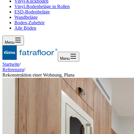
Vinyl-Klickboden
Vinyl-Bodenbeläge in Rollen
ESD-Bodenbeläge
Wandbeläge
Boden-Zubehör
Alle Böden
Menu
Menu
Startseite
/
Referenzen
/
Rekonstruktion einer Wohnung, Plana