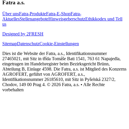
Fatra a.s.
Über uns
Fatra-Produkte
Fatra-E-Shop
Fatra-
Aktuelles
Stellenangebote
Hinweisgeberschutz
Ethikkodex und Tell
us
Designed by 2FRESH
Sitemap
Datenschutz
Cookie-Einstellungen
Dies ist die Website der Fatra, a.s., Identifikationsnummer
27465021, mit Sitz in třída Tomáše Bati 1541, 763 61 Napajedla,
eingetragen im Handelsregister beim Bezirksgericht Brünn,
Abteilung B, Einlage 4598. Die Fatra, a.s. ist Mitglied des Konzerns
AGROFERT, geführt von AGROFERT, a.s.,
Identifikationsnummer 26185610, mit Sitz in Pyšelská 2327/2,
Chodov, 149 00 Prag 4. © 2026 Fatra, a.s. • Alle Rechte
vorbehalten