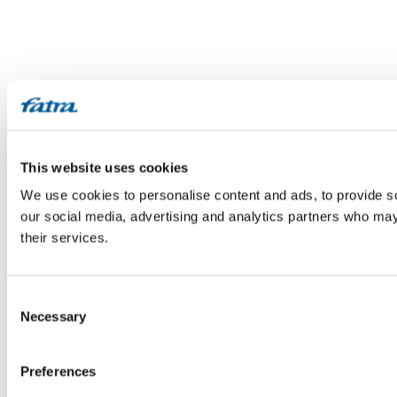
This website uses cookies
We use cookies to personalise content and ads, to provide soc
our social media, advertising and analytics partners who may 
their services.
Consent
Necessary
Selection
Preferences