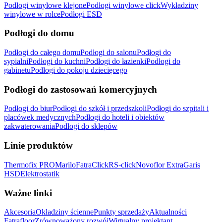
Podłogi winylowe klejone
Podłogi winylowe click
Wykładziny
winylowe w rolce
Podłogi ESD
Podłogi do domu
Podłogi do całego domu
Podłogi do salonu
Podłogi do
sypialni
Podłogi do kuchni
Podłogi do łazienki
Podłogi do
gabinetu
Podłogi do pokoju dziecięcego
Podłogi do zastosowań komercyjnych
Podłogi do biur
Podłogi do szkół i przedszkoli
Podłogi do szpitali i
placówek medycznych
Podłogi do hoteli i obiektów
zakwaterowania
Podłogi do sklepów
Linie produktów
Thermofix PRO
Marilo
FatraClick
RS-click
Novoflor Extra
Garis
HSD
Elektrostatik
Ważne linki
Akcesoria
Okładziny ścienne
Punkty sprzedaży
Aktualności
Fatrafloor
Zrównoważony rozwój
Wirtualny projektant