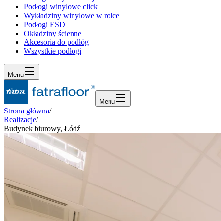
Podłogi winylowe click
Wykładziny winylowe w rolce
Podłogi ESD
Okładziny ścienne
Akcesoria do podłóg
Wszystkie podłogi
Menu
Menu
Strona główna
/
Realizacje
/
Budynek biurowy, Łódź