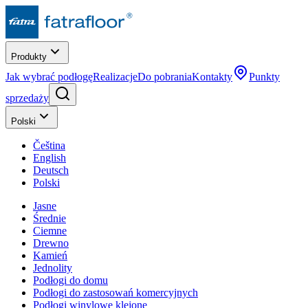
Produkty
Jak wybrać podłogę
Realizacje
Do pobrania
Kontakty
Punkty
sprzedaży
Polski
Čeština
English
Deutsch
Polski
Jasne
Średnie
Ciemne
Drewno
Kamień
Jednolity
Podłogi do domu
Podłogi do zastosowań komercyjnych
Podłogi winylowe klejone