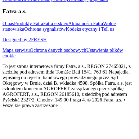
Fatra a.s.
O nas
Produkty Fatra
Fatra e-sklep
Aktualności Fatra
Wolne
stanowiska
Ochrona sygnalistów
Kodeks etyczny i Tell us
Designed by 2FRESH
Mapa serwisu
Ochrona danych osobowych
Ustawienia plików
cookie
To jest strona internetowa firmy Fatra, a.s., REGON 27465021, z
siedzibą pod adresem třída Tomáše Bati 1541, 763 61 Napajedla,
wpisanej do rejestru handlowego prowadzonego przez Sąd
Okręgowy w Brnie, dział B, wkładka 4598. Spółka Fatra, a.s. jest
członkiem koncernu AGROFERT zarządzanego przez spółkę
AGROFERT, a.s., REGON 26185610, z siedzibą pod adresem
Pyšelská 2327/2, Chodov, 149 00 Praga 4. © 2026 Fatra, a.s. •
Wszelkie prawa zastrzeżone