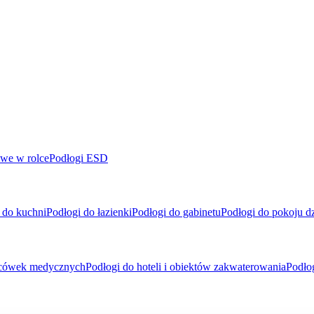
we w rolce
Podłogi ESD
 do kuchni
Podłogi do łazienki
Podłogi do gabinetu
Podłogi do pokoju d
placówek medycznych
Podłogi do hoteli i obiektów zakwaterowania
Podło