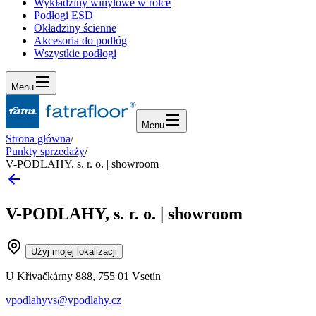
Wykładziny winylowe w rolce
Podłogi ESD
Okładziny ścienne
Akcesoria do podłóg
Wszystkie podłogi
Menu
Menu
Strona główna
/
Punkty sprzedaży
/
V-PODLAHY, s. r. o. | showroom
V-PODLAHY, s. r. o. | showroom
Użyj mojej lokalizacji
U Křivačkárny 888, 755 01 Vsetín
vpodlahyvs@vpodlahy.cz