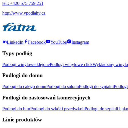
tel.: +420 575 759 251
http://www.vpodlahy.cz
LinkedIn
Facebook
YouTube
Instagram
Typy podłóg
Podłogi winylowe klejone
Podłogi winylowe click
Wykładziny winylo
Podłogi do domu
Podłogi do całego domu
Podłogi do salonu
Podłogi do sypialni
Podłogi
Podłogi do zastosowań komercyjnych
Podłogi do biur
Podłogi do szkół i przedszkoli
Podłogi do szpitali i 
Linie produktów