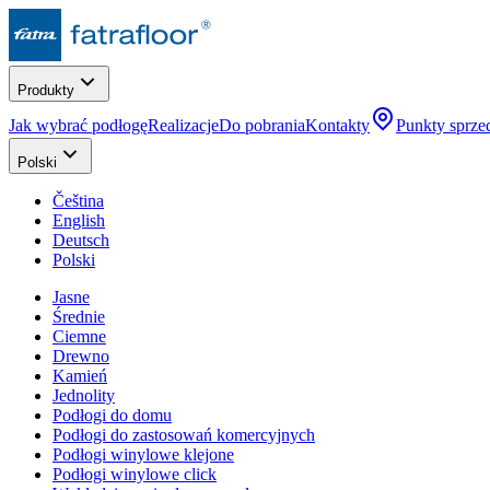
Produkty
Jak wybrać podłogę
Realizacje
Do pobrania
Kontakty
Punkty sprze
Polski
Čeština
English
Deutsch
Polski
Jasne
Średnie
Ciemne
Drewno
Kamień
Jednolity
Podłogi do domu
Podłogi do zastosowań komercyjnych
Podłogi winylowe klejone
Podłogi winylowe click