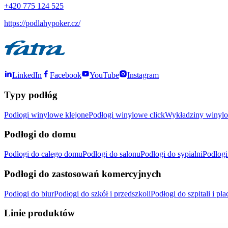
+420 775 124 525
https://podlahypoker.cz/
LinkedIn
Facebook
YouTube
Instagram
Typy podłóg
Podłogi winylowe klejone
Podłogi winylowe click
Wykładziny winylo
Podłogi do domu
Podłogi do całego domu
Podłogi do salonu
Podłogi do sypialni
Podłogi
Podłogi do zastosowań komercyjnych
Podłogi do biur
Podłogi do szkół i przedszkoli
Podłogi do szpitali i 
Linie produktów