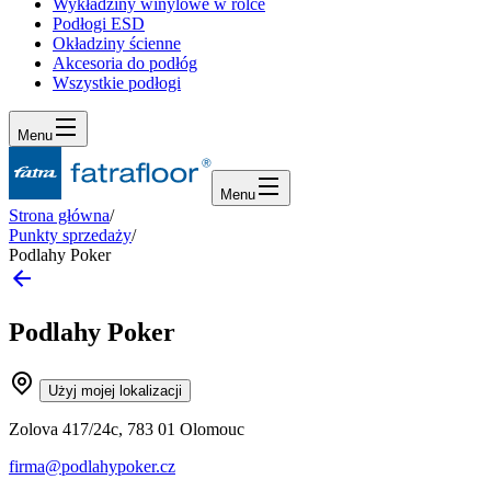
Wykładziny winylowe w rolce
Podłogi ESD
Okładziny ścienne
Akcesoria do podłóg
Wszystkie podłogi
Menu
Menu
Strona główna
/
Punkty sprzedaży
/
Podlahy Poker
Podlahy Poker
Użyj mojej lokalizacji
Zolova 417/24c, 783 01 Olomouc
firma@podlahypoker.cz