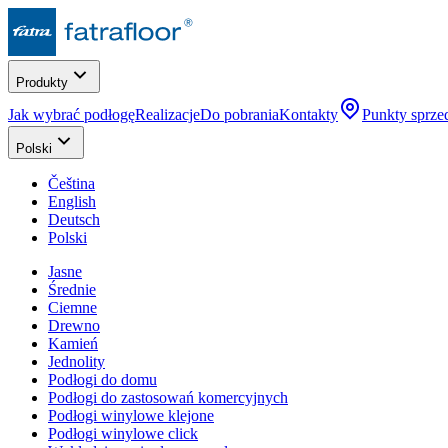
Produkty
Jak wybrać podłogę
Realizacje
Do pobrania
Kontakty
Punkty sprze
Polski
Čeština
English
Deutsch
Polski
Jasne
Średnie
Ciemne
Drewno
Kamień
Jednolity
Podłogi do domu
Podłogi do zastosowań komercyjnych
Podłogi winylowe klejone
Podłogi winylowe click