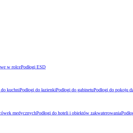
we w rolce
Podłogi ESD
 do kuchni
Podłogi do łazienki
Podłogi do gabinetu
Podłogi do pokoju d
placówek medycznych
Podłogi do hoteli i obiektów zakwaterowania
Podło