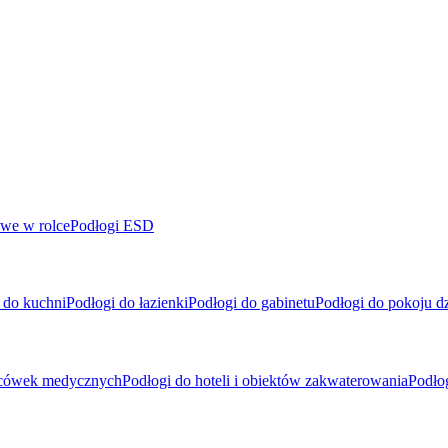
we w rolce
Podłogi ESD
 do kuchni
Podłogi do łazienki
Podłogi do gabinetu
Podłogi do pokoju d
placówek medycznych
Podłogi do hoteli i obiektów zakwaterowania
Podło