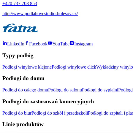
+420 737 708 853
http://www.podlahovestudio-holesov.cz/
LinkedIn
Facebook
YouTube
Instagram
Typy podłóg
Podłogi winylowe klejone
Podłogi winylowe click
Wykładziny winylo
Podłogi do domu
Podłogi do całego domu
Podłogi do salonu
Podłogi do sypialni
Podłogi
Podłogi do zastosowań komercyjnych
Podłogi do biur
Podłogi do szkół i przedszkoli
Podłogi do szpitali i 
Linie produktów