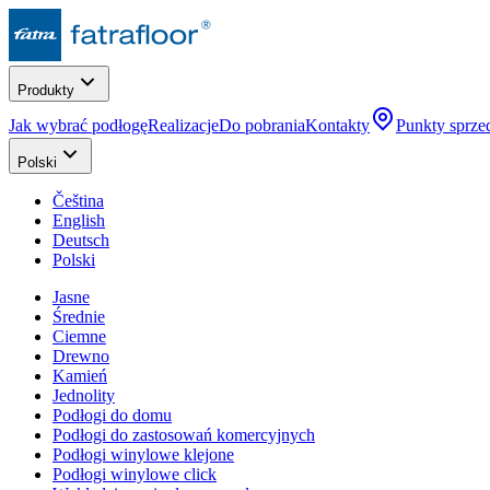
Produkty
Jak wybrać podłogę
Realizacje
Do pobrania
Kontakty
Punkty sprze
Polski
Čeština
English
Deutsch
Polski
Jasne
Średnie
Ciemne
Drewno
Kamień
Jednolity
Podłogi do domu
Podłogi do zastosowań komercyjnych
Podłogi winylowe klejone
Podłogi winylowe click