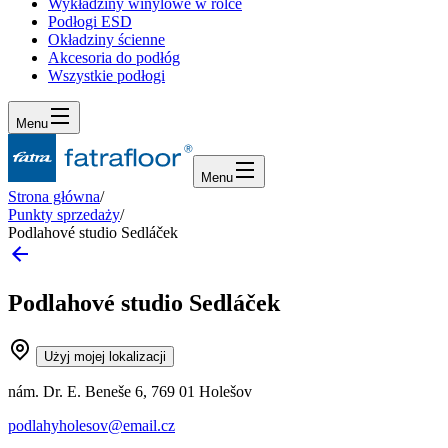
Wykładziny winylowe w rolce
Podłogi ESD
Okładziny ścienne
Akcesoria do podłóg
Wszystkie podłogi
Menu
Menu
Strona główna
/
Punkty sprzedaży
/
Podlahové studio Sedláček
Podlahové studio Sedláček
Użyj mojej lokalizacji
nám. Dr. E. Beneše 6, 769 01 Holešov
podlahyholesov@email.cz