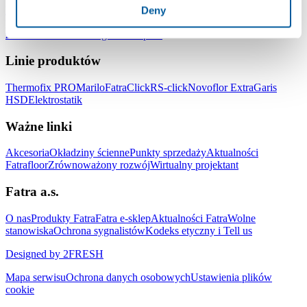
Podłogi do biur
Podłogi do szkół i przedszkoli
Podłogi do szpitali i
Deny
placówek medycznych
Podłogi do hoteli i obiektów
zakwaterowania
Podłogi do sklepów
Linie produktów
Thermofix PRO
Marilo
FatraClick
RS-click
Novoflor Extra
Garis
HSD
Elektrostatik
Ważne linki
Akcesoria
Okładziny ścienne
Punkty sprzedaży
Aktualności
Fatrafloor
Zrównoważony rozwój
Wirtualny projektant
Fatra a.s.
O nas
Produkty Fatra
Fatra e-sklep
Aktualności Fatra
Wolne
stanowiska
Ochrona sygnalistów
Kodeks etyczny i Tell us
Designed by 2FRESH
Mapa serwisu
Ochrona danych osobowych
Ustawienia plików
cookie