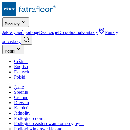
Produkty
Jak wybrać podłogę
Realizacje
Do pobrania
Kontakty
Punkty
sprzedaży
Polski
Čeština
English
Deutsch
Polski
Jasne
Średnie
Ciemne
Drewno
Kamień
Jednolity
Podłogi do domu
Podłogi do zastosowań komercyjnych
Podłogi winylowe klejone