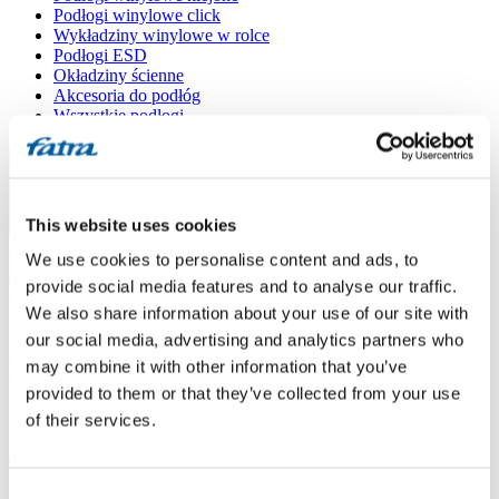
Podłogi winylowe click
Wykładziny winylowe w rolce
Podłogi ESD
Okładziny ścienne
Akcesoria do podłóg
Wszystkie podłogi
Menu
This website uses cookies
Menu
Strona główna
/
We use cookies to personalise content and ads, to
Punkty sprzedaży
/
provide social media features and to analyse our traffic.
Podlahové centrum JeHla
We also share information about your use of our site with
our social media, advertising and analytics partners who
Podlahové centrum JeHla
may combine it with other information that you’ve
provided to them or that they’ve collected from your use
of their services.
Użyj mojej lokalizacji
Tyršova 200, 564 01 Žamberk
Consent