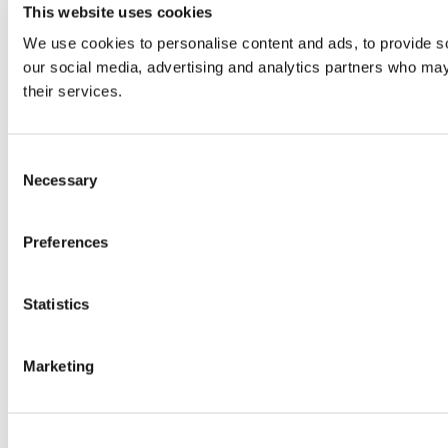
This website uses cookies
We use cookies to personalise content and ads, to provide soc
our social media, advertising and analytics partners who may 
their services.
Consent
Necessary
Selection
Preferences
Statistics
Marketing