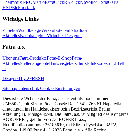
Thermofix PRO
Marilo
FatraClick
RS-click
Novoflor Extra
Garis
HSD
Elektrostatik
Wichtige Links
Zubehör
Wandbeläge
Verkaufsstellen
Fatrafloor-
Aktuelles
Nachhaltigkeit
Virtueller Designer
Fatra a.s.
Über uns
Fatra-Produkte
Fatra-E-Shop
Fatra-
Aktuelles
Stellenangebote
Hinweisgeberschutz
Ethikkodex und Tell
us
Designed by 2FRESH
Sitemap
Datenschutz
Cookie-Einstellungen
Dies ist die Website der Fatra, a.s., Identifikationsnummer
27465021, mit Sitz in třída Tomáše Bati 1541, 763 61 Napajedla,
eingetragen im Handelsregister beim Bezirksgericht Brünn,
Abteilung B, Einlage 4598. Die Fatra, a.s. ist Mitglied des Konzerns
AGROFERT, geführt von AGROFERT, a.s.,
Identifikationsnummer 26185610, mit Sitz in Pyšelská 2327/2,
Chodov, 149 00 Prag 4. © 2026 Fatra, a.s. • Alle Rechte