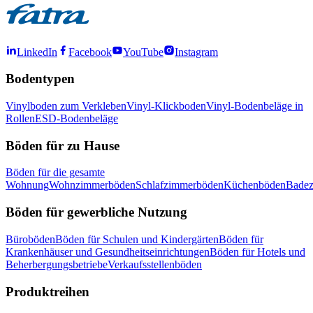
LinkedIn
Facebook
YouTube
Instagram
Bodentypen
Vinylboden zum Verkleben
Vinyl-Klickboden
Vinyl-Bodenbeläge in
Rollen
ESD-Bodenbeläge
Böden für zu Hause
Böden für die gesamte
Wohnung
Wohnzimmerböden
Schlafzimmerböden
Küchenböden
Bade
Böden für gewerbliche Nutzung
Büroböden
Böden für Schulen und Kindergärten
Böden für
Krankenhäuser und Gesundheitseinrichtungen
Böden für Hotels und
Beherbergungsbetriebe
Verkaufsstellenböden
Produktreihen