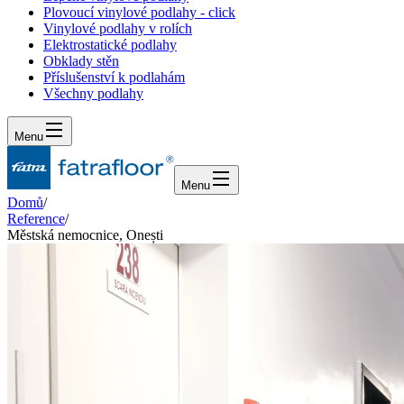
Plovoucí vinylové podlahy - click
Vinylové podlahy v rolích
Elektrostatické podlahy
Obklady stěn
Příslušenství k podlahám
Všechny podlahy
Menu
Menu
Domů
/
Reference
/
Městská nemocnice, Onești