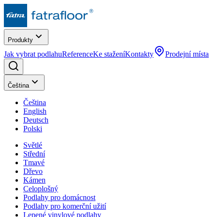
Produkty
Jak vybrat podlahu
Reference
Ke stažení
Kontakty
Prodejní místa
Čeština
Čeština
English
Deutsch
Polski
Světlé
Střední
Tmavé
Dřevo
Kámen
Celoplošný
Podlahy pro domácnost
Podlahy pro komerční užití
Lepené vinylové podlahy