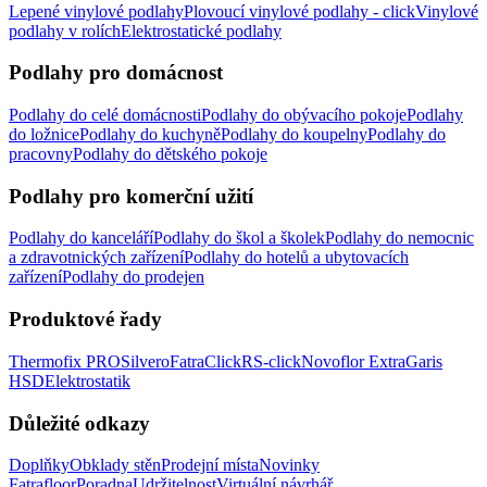
Lepené vinylové podlahy
Plovoucí vinylové podlahy - click
Vinylové
podlahy v rolích
Elektrostatické podlahy
Podlahy pro domácnost
Podlahy do celé domácnosti
Podlahy do obývacího pokoje
Podlahy
do ložnice
Podlahy do kuchyně
Podlahy do koupelny
Podlahy do
pracovny
Podlahy do dětského pokoje
Podlahy pro komerční užití
Podlahy do kanceláří
Podlahy do škol a školek
Podlahy do nemocnic
a zdravotnických zařízení
Podlahy do hotelů a ubytovacích
zařízení
Podlahy do prodejen
Produktové řady
Thermofix PRO
Silvero
FatraClick
RS-click
Novoflor Extra
Garis
HSD
Elektrostatik
Důležité odkazy
Doplňky
Obklady stěn
Prodejní místa
Novinky
Fatrafloor
Poradna
Udržitelnost
Virtuální návrhář