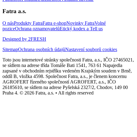
Fatra a.s.
O nás
Produkty Fatra
Fatra e-shop
Novinky Fatra
Volné
pozice
Ochrana oznamovatelů
Etický kodex a Tell us
Designed by 2FRESH
Sitemap
Ochrana osobních údajů
Nastavení souborů cookies
Toto jsou internetové stránky společnosti Fatra, a.s., IČO 27465021,
se sídlem na adrese třída Tomáše Bati 1541, 763 61 Napajedla
zapsané v obchodním rejstříku vedeném Krajským soudem v Brně,
oddíl B, vložka 4598. Společnost Fatra, a.s., je členem koncernu
AGROFERT řízeného společností AGROFERT, a.s., IČO
26185610, se sídlem na adrese Pyšelská 2327/2, Chodov, 149 00
Praha 4. © 2026 Fatra, a.s. • All rights reserved