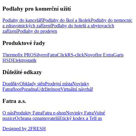
Podlahy pro komerční užití
Podlahy do kanceláří
Podlahy do škol a školek
Podlahy do nemocnic
a zdravotnických zařízení
Podlahy do hotelů a ubytovacích
zařízení
Podlahy do prodejen
Produktové řady
Thermofix PRO
Silvero
FatraClick
RS-click
Novoflor Extra
Garis
HSD
Elektrostatik
Důležité odkazy
Doplňky
Obklady stěn
Prodejní místa
Novinky
Fatrafloor
Poradna
Udržitelnost
Virtuální návrhář
Fatra a.s.
O nás
Produkty Fatra
Fatra e-shop
Novinky Fatra
Volné
pozice
Ochrana oznamovatelů
Etický kodex a Tell us
Designed by 2FRESH