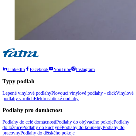
LinkedIn
Facebook
YouTube
Instagram
Typy podlah
Lepené vinylové podlahy
Plovoucí vinylové podlahy - click
Vinylové
podlahy v rolích
Elektrostatické podlahy
Podlahy pro domácnost
Podlahy do celé domácnosti
Podlahy do obývacího pokoje
Podlahy
do ložnice
Podlahy do kuchyně
Podlahy do koupelny
Podlahy do
pracovny
Podlahy do dětského pokoje