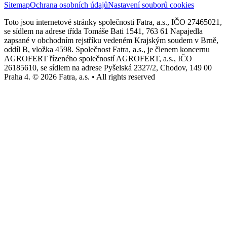
Sitemap
Ochrana osobních údajů
Nastavení souborů cookies
Toto jsou internetové stránky společnosti Fatra, a.s., IČO 27465021,
se sídlem na adrese třída Tomáše Bati 1541, 763 61 Napajedla
zapsané v obchodním rejstříku vedeném Krajským soudem v Brně,
oddíl B, vložka 4598. Společnost Fatra, a.s., je členem koncernu
AGROFERT řízeného společností AGROFERT, a.s., IČO
26185610, se sídlem na adrese Pyšelská 2327/2, Chodov, 149 00
Praha 4. © 2026 Fatra, a.s. • All rights reserved