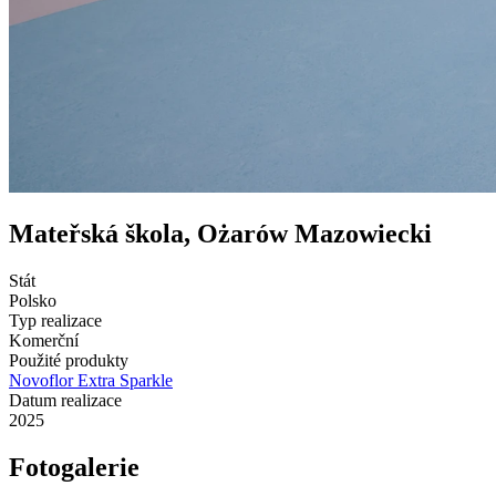
Mateřská škola, Ożarów Mazowiecki
Stát
Polsko
Typ realizace
Komerční
Použité produkty
Novoflor Extra Sparkle
Datum realizace
2025
Fotogalerie