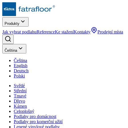
Produkty
Jak vybrat podlahu
Reference
Ke stažení
Kontakty
Prodejní místa
Čeština
Čeština
English
Deutsch
Polski
Světlé
Střední
Tmavé
Dřevo
Kámen
Celoplošný
Podlahy pro domácnost
Podlahy pro komerční užití
Lepené vinylové podlahy