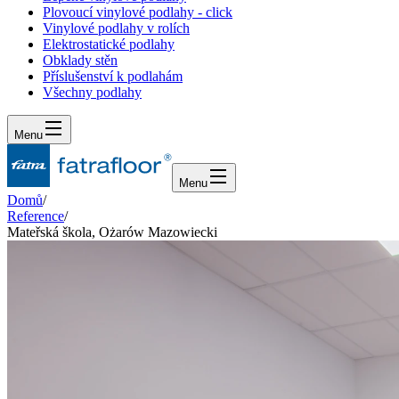
Plovoucí vinylové podlahy - click
Vinylové podlahy v rolích
Elektrostatické podlahy
Obklady stěn
Příslušenství k podlahám
Všechny podlahy
Menu
Menu
Domů
/
Reference
/
Mateřská škola, Ożarów Mazowiecki