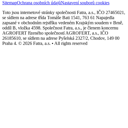
Sitemap
Ochrana osobních údajů
Nastavení souborů cookies
Toto jsou internetové stránky společnosti Fatra, a.s., IČO 27465021,
se sídlem na adrese třída Tomáše Bati 1541, 763 61 Napajedla
zapsané v obchodním rejstříku vedeném Krajským soudem v Brně,
oddíl B, vložka 4598. Společnost Fatra, a.s., je členem koncernu
AGROFERT řízeného společností AGROFERT, a.s., IČO
26185610, se sídlem na adrese Pyšelská 2327/2, Chodov, 149 00
Praha 4. © 2026 Fatra, a.s. • All rights reserved