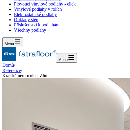
Plovoucí vinylové podlahy - click
Vinylové podlahy v rolích
Elektrostatické podlahy
Obklady stěn
Příslušenství k podlahám
Všechny podlahy
Menu
Menu
Domů
/
Reference
/
Krajská nemocnice, Zlín