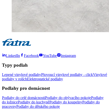
LinkedIn
Facebook
YouTube
Instagram
Typy podlah
Lepené vinylové podlahy
Plovoucí vinylové podlahy - click
Vinylové
podlahy v rolích
Elektrostatické podlahy
Podlahy pro domácnost
Podlahy do celé domácnosti
Podlahy do obývacího pokoje
Podlahy
do ložnice
Podlahy do kuchyně
Podlahy do koupelny
Podlahy do
pracovny
Podlahy do dětského pokoje