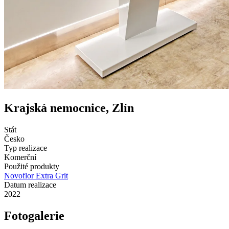
Krajská nemocnice, Zlín
Stát
Česko
Typ realizace
Komerční
Použité produkty
Novoflor Extra Grit
Datum realizace
2022
Fotogalerie