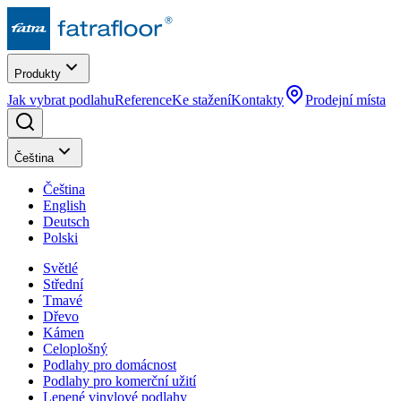
Produkty
Jak vybrat podlahu
Reference
Ke stažení
Kontakty
Prodejní místa
Čeština
Čeština
English
Deutsch
Polski
Světlé
Střední
Tmavé
Dřevo
Kámen
Celoplošný
Podlahy pro domácnost
Podlahy pro komerční užití
Lepené vinylové podlahy