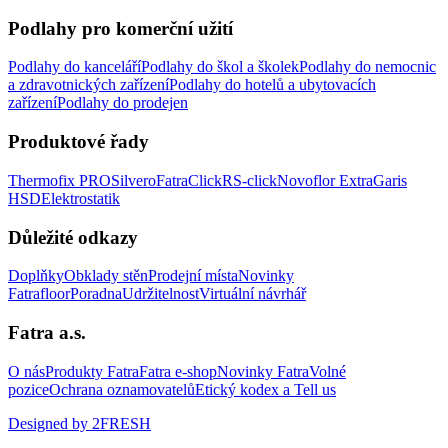
Podlahy pro komerční užití
Podlahy do kanceláří
Podlahy do škol a školek
Podlahy do nemocnic
a zdravotnických zařízení
Podlahy do hotelů a ubytovacích
zařízení
Podlahy do prodejen
Produktové řady
Thermofix PRO
Silvero
FatraClick
RS-click
Novoflor Extra
Garis
HSD
Elektrostatik
Důležité odkazy
Doplňky
Obklady stěn
Prodejní místa
Novinky
Fatrafloor
Poradna
Udržitelnost
Virtuální návrhář
Fatra a.s.
O nás
Produkty Fatra
Fatra e-shop
Novinky Fatra
Volné
pozice
Ochrana oznamovatelů
Etický kodex a Tell us
Designed by 2FRESH