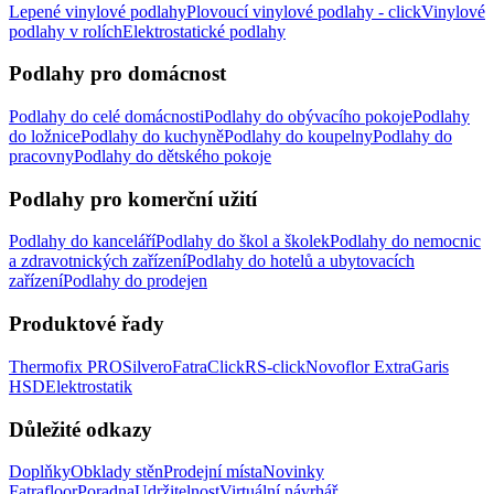
Lepené vinylové podlahy
Plovoucí vinylové podlahy - click
Vinylové
podlahy v rolích
Elektrostatické podlahy
Podlahy pro domácnost
Podlahy do celé domácnosti
Podlahy do obývacího pokoje
Podlahy
do ložnice
Podlahy do kuchyně
Podlahy do koupelny
Podlahy do
pracovny
Podlahy do dětského pokoje
Podlahy pro komerční užití
Podlahy do kanceláří
Podlahy do škol a školek
Podlahy do nemocnic
a zdravotnických zařízení
Podlahy do hotelů a ubytovacích
zařízení
Podlahy do prodejen
Produktové řady
Thermofix PRO
Silvero
FatraClick
RS-click
Novoflor Extra
Garis
HSD
Elektrostatik
Důležité odkazy
Doplňky
Obklady stěn
Prodejní místa
Novinky
Fatrafloor
Poradna
Udržitelnost
Virtuální návrhář