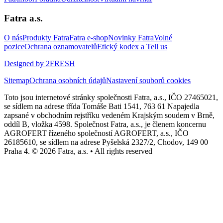
Fatra a.s.
O nás
Produkty Fatra
Fatra e-shop
Novinky Fatra
Volné
pozice
Ochrana oznamovatelů
Etický kodex a Tell us
Designed by 2FRESH
Sitemap
Ochrana osobních údajů
Nastavení souborů cookies
Toto jsou internetové stránky společnosti Fatra, a.s., IČO 27465021,
se sídlem na adrese třída Tomáše Bati 1541, 763 61 Napajedla
zapsané v obchodním rejstříku vedeném Krajským soudem v Brně,
oddíl B, vložka 4598. Společnost Fatra, a.s., je členem koncernu
AGROFERT řízeného společností AGROFERT, a.s., IČO
26185610, se sídlem na adrese Pyšelská 2327/2, Chodov, 149 00
Praha 4. © 2026 Fatra, a.s. • All rights reserved