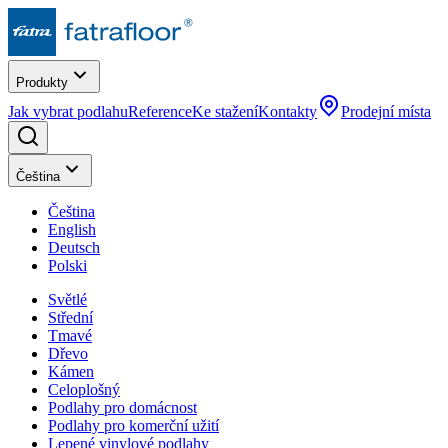
Produkty
Jak vybrat podlahu
Reference
Ke stažení
Kontakty
Prodejní místa
Čeština
Čeština
English
Deutsch
Polski
Světlé
Střední
Tmavé
Dřevo
Kámen
Celoplošný
Podlahy pro domácnost
Podlahy pro komerční užití
Lepené vinylové podlahy