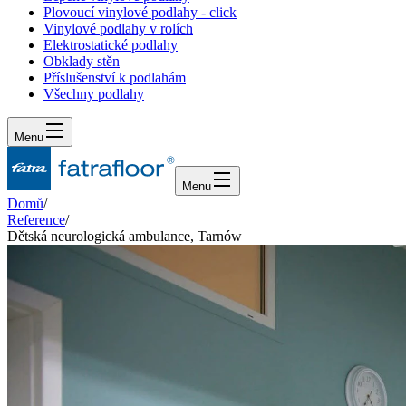
Plovoucí vinylové podlahy - click
Vinylové podlahy v rolích
Elektrostatické podlahy
Obklady stěn
Příslušenství k podlahám
Všechny podlahy
Menu
Menu
Domů
/
Reference
/
Dětská neurologická ambulance, Tarnów