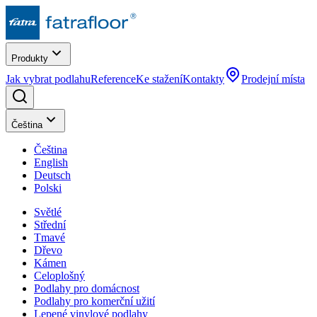
Produkty
Jak vybrat podlahu
Reference
Ke stažení
Kontakty
Prodejní místa
Čeština
Čeština
English
Deutsch
Polski
Světlé
Střední
Tmavé
Dřevo
Kámen
Celoplošný
Podlahy pro domácnost
Podlahy pro komerční užití
Lepené vinylové podlahy