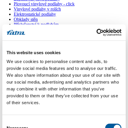
Plovoucí vinylové podlahy - click
Vinylové podlahy v rolích
Elektrostatické podlahy
Obklady stěn
Příslušenství k podlahám
Všechny podlahy
Menu
This website uses cookies
Menu
We use cookies to personalise content and ads, to
Domů
/
provide social media features and to analyse our traffic.
Prodejní místa
/
Toom interier
We also share information about your use of our site with
our social media, advertising and analytics partners who
may combine it with other information that you’ve
Toom interier
provided to them or that they’ve collected from your use
of their services.
Použít moji lokaci
Dluhonská 1482/93, 750 02 Přerov
Consent