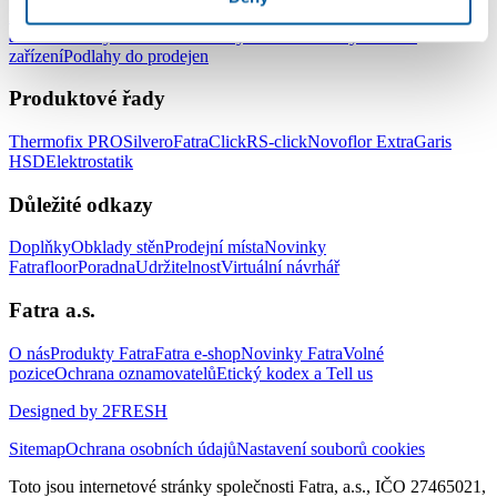
Podlahy do kanceláří
Podlahy do škol a školek
Podlahy do nemocnic
a zdravotnických zařízení
Podlahy do hotelů a ubytovacích
zařízení
Podlahy do prodejen
Produktové řady
Thermofix PRO
Silvero
FatraClick
RS-click
Novoflor Extra
Garis
HSD
Elektrostatik
Důležité odkazy
Doplňky
Obklady stěn
Prodejní místa
Novinky
Fatrafloor
Poradna
Udržitelnost
Virtuální návrhář
Fatra a.s.
O nás
Produkty Fatra
Fatra e-shop
Novinky Fatra
Volné
pozice
Ochrana oznamovatelů
Etický kodex a Tell us
Designed by 2FRESH
Sitemap
Ochrana osobních údajů
Nastavení souborů cookies
Toto jsou internetové stránky společnosti Fatra, a.s., IČO 27465021,