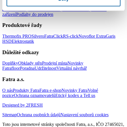
Podlahy do kanceláří
Podlahy do škol a školek
Podlahy do nemocnic
a zdravotnických zařízení
Podlahy do hotelů a ubytovacích
zařízení
Podlahy do prodejen
Produktové řady
Thermofix PRO
Silvero
FatraClick
RS-click
Novoflor Extra
Garis
HSD
Elektrostatik
Důležité odkazy
Doplňky
Obklady stěn
Prodejní místa
Novinky
Fatrafloor
Poradna
Udržitelnost
Virtuální návrhář
Fatra a.s.
O nás
Produkty Fatra
Fatra e-shop
Novinky Fatra
Volné
pozice
Ochrana oznamovatelů
Etický kodex a Tell us
Designed by 2FRESH
Sitemap
Ochrana osobních údajů
Nastavení souborů cookies
Toto jsou internetové stránky společnosti Fatra, a.s., IČO 27465021,