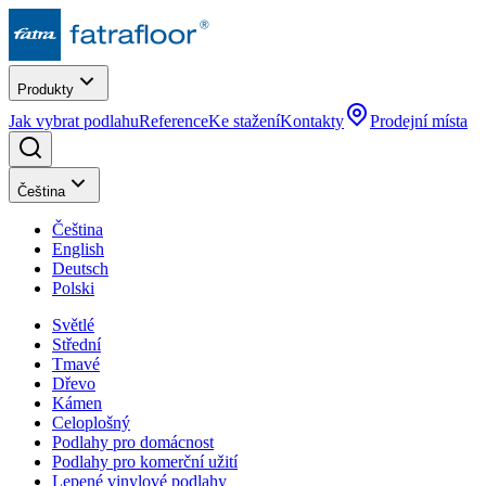
Produkty
Jak vybrat podlahu
Reference
Ke stažení
Kontakty
Prodejní místa
Čeština
Čeština
English
Deutsch
Polski
Světlé
Střední
Tmavé
Dřevo
Kámen
Celoplošný
Podlahy pro domácnost
Podlahy pro komerční užití
Lepené vinylové podlahy