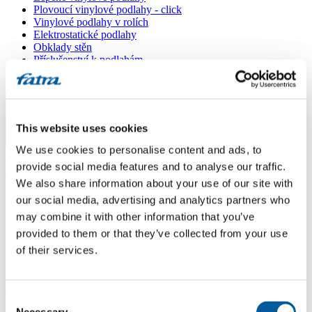
Plovoucí vinylové podlahy - click
Vinylové podlahy v rolích
Elektrostatické podlahy
Obklady stěn
Příslušenství k podlahám
Všechny podlahy
Menu
This website uses cookies
Menu
We use cookies to personalise content and ads, to
Domů
/
provide social media features and to analyse our traffic.
Prodejní místa
/
RIVA, a. s.
We also share information about your use of our site with
our social media, advertising and analytics partners who
may combine it with other information that you’ve
RIVA, a. s.
provided to them or that they’ve collected from your use
of their services.
Použít moji lokaci
Jirkovská 62, 431 11 Otvice u Chomutova
Consent