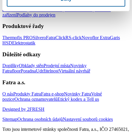
Podlahy do kanceláří
Podlahy do škol a školek
Podlahy do nemocnic
a zdravotnických zařízení
Podlahy do hotelů a ubytovacích
zařízení
Podlahy do prodejen
Produktové řady
Thermofix PRO
Silvero
FatraClick
RS-click
Novoflor Extra
Garis
HSD
Elektrostatik
Důležité odkazy
Doplňky
Obklady stěn
Prodejní místa
Novinky
Fatrafloor
Poradna
Udržitelnost
Virtuální návrhář
Fatra a.s.
O nás
Produkty Fatra
Fatra e-shop
Novinky Fatra
Volné
pozice
Ochrana oznamovatelů
Etický kodex a Tell us
Designed by 2FRESH
Sitemap
Ochrana osobních údajů
Nastavení souborů cookies
Toto jsou internetové stránky společnosti Fatra, a.s., IČO 27465021,