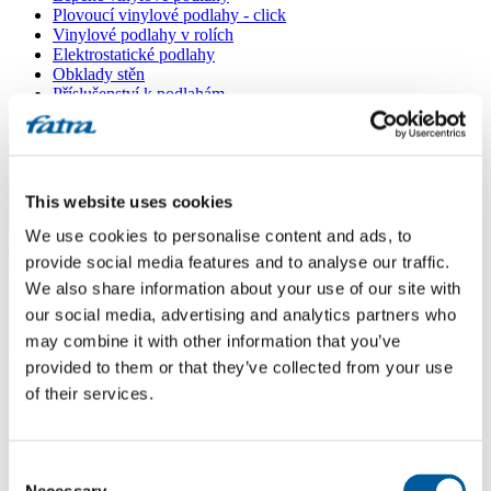
Plovoucí vinylové podlahy - click
Vinylové podlahy v rolích
Elektrostatické podlahy
Obklady stěn
Příslušenství k podlahám
Všechny podlahy
Menu
This website uses cookies
Menu
We use cookies to personalise content and ads, to
Domů
/
provide social media features and to analyse our traffic.
Prodejní místa
/
Podlahy Zeus
We also share information about your use of our site with
our social media, advertising and analytics partners who
may combine it with other information that you’ve
Podlahy Zeus
provided to them or that they’ve collected from your use
of their services.
Použít moji lokaci
Pražská tř.530, 370 04 České Budějovice
Consent