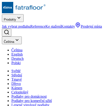
Produkty
Jak vybrat podlahu
Reference
Ke stažení
Kontakty
Prodejní místa
Čeština
Čeština
English
Deutsch
Polski
Světlé
Střední
Tmavé
Dřevo
Kámen
Celoplošný
Podlahy pro domácnost
Podlahy pro komerční užití
Lepené vinylové podlahy