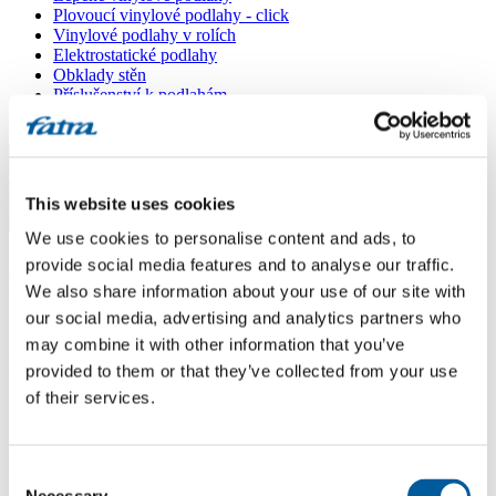
Plovoucí vinylové podlahy - click
Vinylové podlahy v rolích
Elektrostatické podlahy
Obklady stěn
Příslušenství k podlahám
Všechny podlahy
Menu
This website uses cookies
Menu
We use cookies to personalise content and ads, to
Domů
/
provide social media features and to analyse our traffic.
Prodejní místa
/
Podlahy Sikora
We also share information about your use of our site with
our social media, advertising and analytics partners who
may combine it with other information that you’ve
Podlahy Sikora
provided to them or that they’ve collected from your use
of their services.
Použít moji lokaci
Mostárenská 68/47, 703 00 Ostrava - Vítkovice
Consent