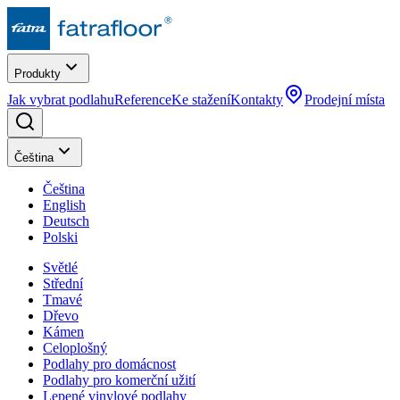
Produkty
Jak vybrat podlahu
Reference
Ke stažení
Kontakty
Prodejní místa
Čeština
Čeština
English
Deutsch
Polski
Světlé
Střední
Tmavé
Dřevo
Kámen
Celoplošný
Podlahy pro domácnost
Podlahy pro komerční užití
Lepené vinylové podlahy