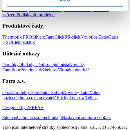
Podlahy do kanceláří
Podlahy do škol a školek
Podlahy do nemocnic
a zdravotnických zařízení
Podlahy do hotelů a ubytovacích
zařízení
Podlahy do prodejen
Produktové řady
Thermofix PRO
Silvero
FatraClick
RS-click
Novoflor Extra
Garis
HSD
Elektrostatik
Důležité odkazy
Doplňky
Obklady stěn
Prodejní místa
Novinky
Fatrafloor
Poradna
Udržitelnost
Virtuální návrhář
Fatra a.s.
O nás
Produkty Fatra
Fatra e-shop
Novinky Fatra
Volné
pozice
Ochrana oznamovatelů
Etický kodex a Tell us
Designed by 2FRESH
Sitemap
Ochrana osobních údajů
Nastavení souborů cookies
Toto jsou internetové stránky společnosti Fatra, a.s., IČO 27465021,