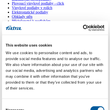
Plovoucí vinylové podlahy - click
Vinylové podlahy v rolích
Elektrostatické podlahy
Obklady stěn
Příslušenství k podlahám
Všechny podlahy
Menu
This website uses cookies
Menu
We use cookies to personalise content and ads, to
Domů
/
provide social media features and to analyse our traffic.
Prodejní místa
/
Podlahy Plotz
We also share information about your use of our site with
our social media, advertising and analytics partners who
may combine it with other information that you’ve
Podlahy Plotz
provided to them or that they’ve collected from your use
of their services.
Použít moji lokaci
T. G. Masaryka 333, 538 21 Slatiňany
Consent