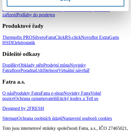
Podlahy do kanceláří
Podlahy do škol a školek
Podlahy do nemocnic
a zdravotnických zařízení
Podlahy do hotelů a ubytovacích
zařízení
Podlahy do prodejen
Produktové řady
Thermofix PRO
Silvero
FatraClick
RS-click
Novoflor Extra
Garis
HSD
Elektrostatik
Důležité odkazy
Doplňky
Obklady stěn
Prodejní místa
Novinky
Fatrafloor
Poradna
Udržitelnost
Virtuální návrhář
Fatra a.s.
O nás
Produkty Fatra
Fatra e-shop
Novinky Fatra
Volné
pozice
Ochrana oznamovatelů
Etický kodex a Tell us
Designed by 2FRESH
Sitemap
Ochrana osobních údajů
Nastavení souborů cookies
Toto jsou internetové stránky společnosti Fatra, a.s., IČO 27465021,