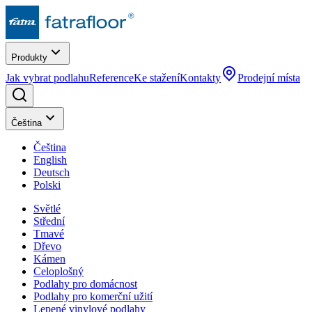
Produkty
Jak vybrat podlahu
Reference
Ke stažení
Kontakty
Prodejní místa
Čeština
Čeština
English
Deutsch
Polski
Světlé
Střední
Tmavé
Dřevo
Kámen
Celoplošný
Podlahy pro domácnost
Podlahy pro komerční užití
Lepené vinylové podlahy