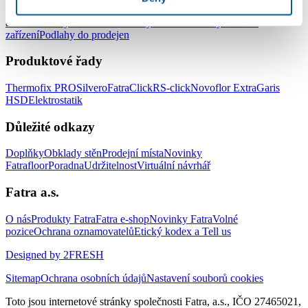
Podlahy do kanceláří
Podlahy do škol a školek
Podlahy do nemocnic
a zdravotnických zařízení
Podlahy do hotelů a ubytovacích
zařízení
Podlahy do prodejen
Produktové řady
Thermofix PRO
Silvero
FatraClick
RS-click
Novoflor Extra
Garis
HSD
Elektrostatik
Důležité odkazy
Doplňky
Obklady stěn
Prodejní místa
Novinky
Fatrafloor
Poradna
Udržitelnost
Virtuální návrhář
Fatra a.s.
O nás
Produkty Fatra
Fatra e-shop
Novinky Fatra
Volné
pozice
Ochrana oznamovatelů
Etický kodex a Tell us
Designed by 2FRESH
Sitemap
Ochrana osobních údajů
Nastavení souborů cookies
Toto jsou internetové stránky společnosti Fatra, a.s., IČO 27465021,