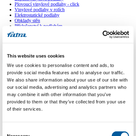
Plovoucí vinylové podlahy - click
Vinylové podlahy v rolích
Elektrostatické podlahy
Obklady stěn
Příslušenství k podlahám
Všechny podlahy
Menu
This website uses cookies
Menu
We use cookies to personalise content and ads, to
Domů
/
provide social media features and to analyse our traffic.
Prodejní místa
/
Podlahy CREDO
We also share information about your use of our site with
our social media, advertising and analytics partners who
may combine it with other information that you’ve
Podlahy CREDO
provided to them or that they’ve collected from your use
of their services.
Použít moji lokaci
Kovářova 2240/2, 591 01 Žďár nad Sázavou
Consent