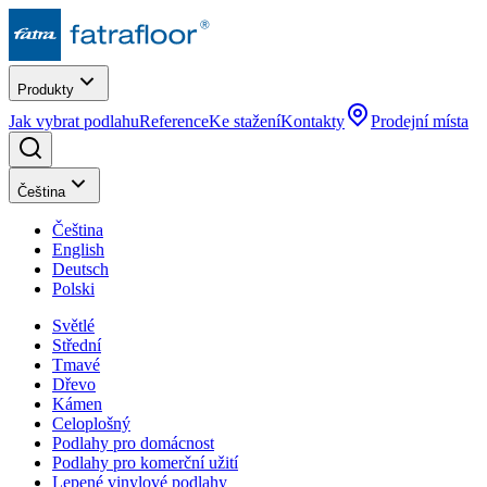
Produkty
Jak vybrat podlahu
Reference
Ke stažení
Kontakty
Prodejní místa
Čeština
Čeština
English
Deutsch
Polski
Světlé
Střední
Tmavé
Dřevo
Kámen
Celoplošný
Podlahy pro domácnost
Podlahy pro komerční užití
Lepené vinylové podlahy