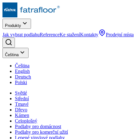
Produkty
Jak vybrat podlahu
Reference
Ke stažení
Kontakty
Prodejní místa
Čeština
Čeština
English
Deutsch
Polski
Světlé
Střední
Tmavé
Dřevo
Kámen
Celoplošný
Podlahy pro domácnost
Podlahy pro komerční užití
Lepené vinylové podlahy