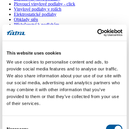
Plovoucí vinylové podlahy - click
Vinylové podlahy v rolích
Elektrostatické podlahy
Obklady stěn
Příslušenství k podlahám
Všechny podlahy
Menu
This website uses cookies
Menu
We use cookies to personalise content and ads, to
Domů
/
provide social media features and to analyse our traffic.
Prodejní místa
/
Podlahy Capita
We also share information about your use of our site with
our social media, advertising and analytics partners who
may combine it with other information that you’ve
Podlahy Capita
provided to them or that they’ve collected from your use
of their services.
Použít moji lokaci
Sklepů 90/11, 697 01 Kyjov
Consent