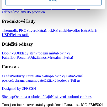
Podlahy do kanceláří
Podlahy do škol a školek
Podlahy do nemocnic
a zdravotnických zařízení
Podlahy do hotelů a ubytovacích
zařízení
Podlahy do prodejen
Produktové řady
Thermofix PRO
Silvero
FatraClick
RS-click
Novoflor Extra
Garis
HSD
Elektrostatik
Důležité odkazy
Doplňky
Obklady stěn
Prodejní místa
Novinky
Fatrafloor
Poradna
Udržitelnost
Virtuální návrhář
Fatra a.s.
O nás
Produkty Fatra
Fatra e-shop
Novinky Fatra
Volné
pozice
Ochrana oznamovatelů
Etický kodex a Tell us
Designed by 2FRESH
Sitemap
Ochrana osobních údajů
Nastavení souborů cookies
Toto jsou internetové stránky společnosti Fatra, a.s., IČO 27465021,