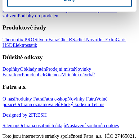
Podlahy do kanceláří
Podlahy do škol a školek
Podlahy do nemocnic
a zdravotnických zařízení
Podlahy do hotelů a ubytovacích
zařízení
Podlahy do prodejen
Produktové řady
Thermofix PRO
Silvero
FatraClick
RS-click
Novoflor Extra
Garis
HSD
Elektrostatik
Důležité odkazy
Doplňky
Obklady stěn
Prodejní místa
Novinky
Fatrafloor
Poradna
Udržitelnost
Virtuální návrhář
Fatra a.s.
O nás
Produkty Fatra
Fatra e-shop
Novinky Fatra
Volné
pozice
Ochrana oznamovatelů
Etický kodex a Tell us
Designed by 2FRESH
Sitemap
Ochrana osobních údajů
Nastavení souborů cookies
Toto jsou internetové stránky společnosti Fatra, a.s., IČO 27465021,