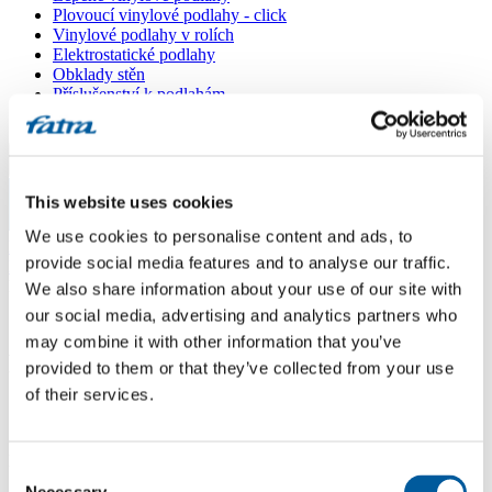
Plovoucí vinylové podlahy - click
Vinylové podlahy v rolích
Elektrostatické podlahy
Obklady stěn
Příslušenství k podlahám
Všechny podlahy
Menu
This website uses cookies
Menu
We use cookies to personalise content and ads, to
Domů
/
provide social media features and to analyse our traffic.
Prodejní místa
/
Podlahové centrum JeHla
We also share information about your use of our site with
our social media, advertising and analytics partners who
may combine it with other information that you’ve
Podlahové centrum JeHla
provided to them or that they’ve collected from your use
of their services.
Použít moji lokaci
P. Jilemnického 986, 574 01 Polička
Consent