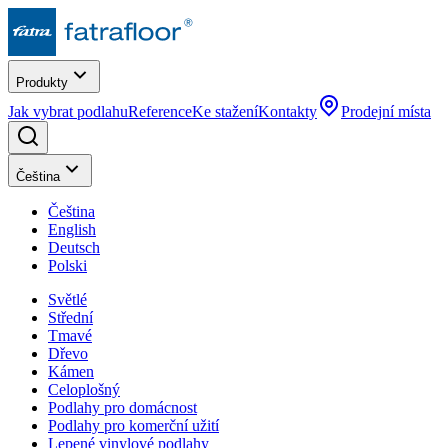
Produkty
Jak vybrat podlahu
Reference
Ke stažení
Kontakty
Prodejní místa
Čeština
Čeština
English
Deutsch
Polski
Světlé
Střední
Tmavé
Dřevo
Kámen
Celoplošný
Podlahy pro domácnost
Podlahy pro komerční užití
Lepené vinylové podlahy