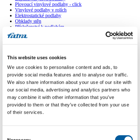
Plovoucí vinylové podlahy - click
Vinylové podlahy v rolích
Elektrostatické podlahy
Obklady stěn
Příslušenství k podlahám
Všechny podlahy
Menu
This website uses cookies
Menu
We use cookies to personalise content and ads, to
Domů
/
provide social media features and to analyse our traffic.
Prodejní místa
/
MM Servis CZ
We also share information about your use of our site with
our social media, advertising and analytics partners who
may combine it with other information that you’ve
MM Servis CZ
provided to them or that they’ve collected from your use
of their services.
Použít moji lokaci
Poděbradská 540/26, 190 00 Praha 9 - Vysočany
Consent