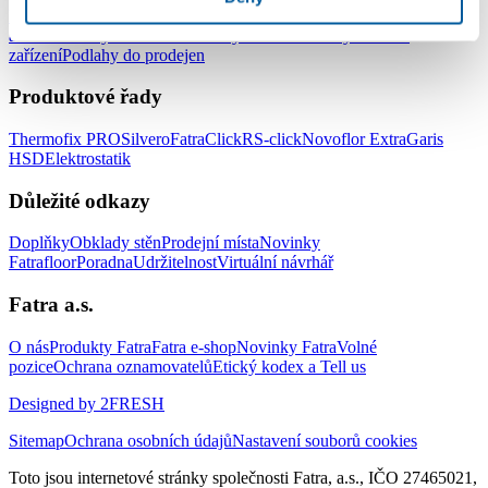
Podlahy do kanceláří
Podlahy do škol a školek
Podlahy do nemocnic
a zdravotnických zařízení
Podlahy do hotelů a ubytovacích
zařízení
Podlahy do prodejen
Produktové řady
Thermofix PRO
Silvero
FatraClick
RS-click
Novoflor Extra
Garis
HSD
Elektrostatik
Důležité odkazy
Doplňky
Obklady stěn
Prodejní místa
Novinky
Fatrafloor
Poradna
Udržitelnost
Virtuální návrhář
Fatra a.s.
O nás
Produkty Fatra
Fatra e-shop
Novinky Fatra
Volné
pozice
Ochrana oznamovatelů
Etický kodex a Tell us
Designed by 2FRESH
Sitemap
Ochrana osobních údajů
Nastavení souborů cookies
Toto jsou internetové stránky společnosti Fatra, a.s., IČO 27465021,