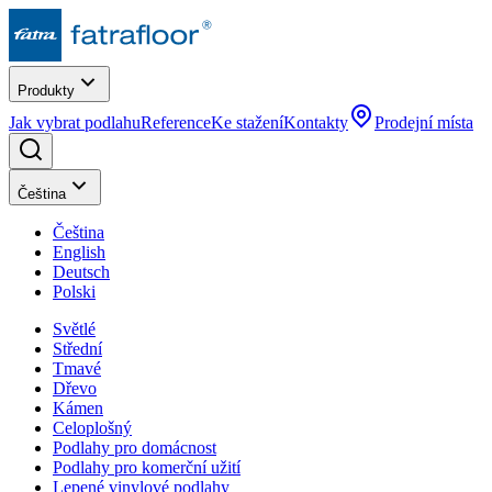
Produkty
Jak vybrat podlahu
Reference
Ke stažení
Kontakty
Prodejní místa
Čeština
Čeština
English
Deutsch
Polski
Světlé
Střední
Tmavé
Dřevo
Kámen
Celoplošný
Podlahy pro domácnost
Podlahy pro komerční užití
Lepené vinylové podlahy