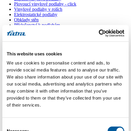
Plovoucí vinylové podlahy - click
Vinylové podlahy v rolích
Elektrostatické podlahy
Obklady stěn
Příslušenství k podlahám
Všechny podlahy
Menu
This website uses cookies
Menu
We use cookies to personalise content and ads, to
Domů
/
provide social media features and to analyse our traffic.
Prodejní místa
/
LINOTEX, s. r. o.
We also share information about your use of our site with
our social media, advertising and analytics partners who
may combine it with other information that you’ve
LINOTEX, s. r. o.
provided to them or that they’ve collected from your use
of their services.
Použít moji lokaci
Obchodná ulica 2504, 913 21 TRENČIANSKÁ TURNÁ
Consent