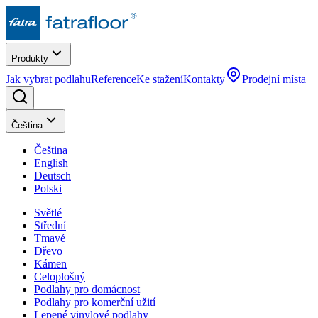
Produkty
Jak vybrat podlahu
Reference
Ke stažení
Kontakty
Prodejní místa
Čeština
Čeština
English
Deutsch
Polski
Světlé
Střední
Tmavé
Dřevo
Kámen
Celoplošný
Podlahy pro domácnost
Podlahy pro komerční užití
Lepené vinylové podlahy