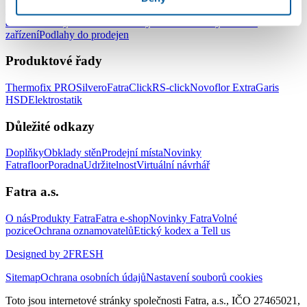
Podlahy do kanceláří
Podlahy do škol a školek
Podlahy do nemocnic
a zdravotnických zařízení
Podlahy do hotelů a ubytovacích
zařízení
Podlahy do prodejen
Produktové řady
Thermofix PRO
Silvero
FatraClick
RS-click
Novoflor Extra
Garis
HSD
Elektrostatik
Důležité odkazy
Doplňky
Obklady stěn
Prodejní místa
Novinky
Fatrafloor
Poradna
Udržitelnost
Virtuální návrhář
Fatra a.s.
O nás
Produkty Fatra
Fatra e-shop
Novinky Fatra
Volné
pozice
Ochrana oznamovatelů
Etický kodex a Tell us
Designed by 2FRESH
Sitemap
Ochrana osobních údajů
Nastavení souborů cookies
Toto jsou internetové stránky společnosti Fatra, a.s., IČO 27465021,