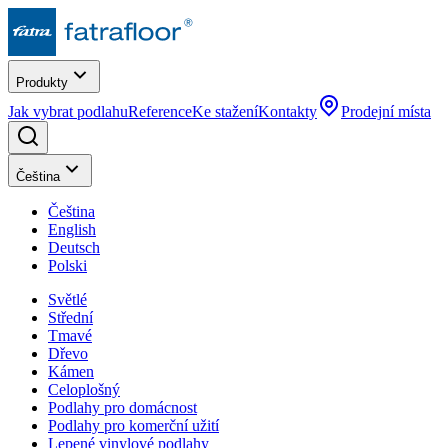
Produkty
Jak vybrat podlahu
Reference
Ke stažení
Kontakty
Prodejní místa
Čeština
Čeština
English
Deutsch
Polski
Světlé
Střední
Tmavé
Dřevo
Kámen
Celoplošný
Podlahy pro domácnost
Podlahy pro komerční užití
Lepené vinylové podlahy