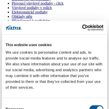
Plovoucí vinylové podlahy - click
Vinylové podlahy v rolích
Elektrostatické podlahy
Obklady stěn
Příslušenství k podlahám
Všechny podlahy
Menu
This website uses cookies
Menu
We use cookies to personalise content and ads, to
Domů
/
provide social media features and to analyse our traffic.
Prodejní místa
/
KERAMIKA SOUKUP
We also share information about your use of our site with
our social media, advertising and analytics partners who
may combine it with other information that you’ve
KERAMIKA SOUKUP
provided to them or that they’ve collected from your use
of their services.
Použít moji lokaci
Kamenná 45, 010 01 ŽILINA
Consent