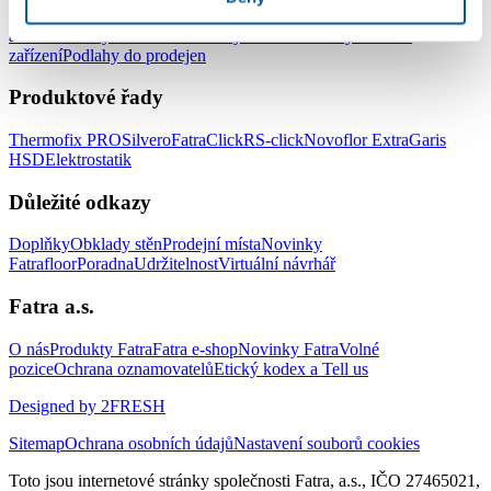
Podlahy do kanceláří
Podlahy do škol a školek
Podlahy do nemocnic
a zdravotnických zařízení
Podlahy do hotelů a ubytovacích
zařízení
Podlahy do prodejen
Produktové řady
Thermofix PRO
Silvero
FatraClick
RS-click
Novoflor Extra
Garis
HSD
Elektrostatik
Důležité odkazy
Doplňky
Obklady stěn
Prodejní místa
Novinky
Fatrafloor
Poradna
Udržitelnost
Virtuální návrhář
Fatra a.s.
O nás
Produkty Fatra
Fatra e-shop
Novinky Fatra
Volné
pozice
Ochrana oznamovatelů
Etický kodex a Tell us
Designed by 2FRESH
Sitemap
Ochrana osobních údajů
Nastavení souborů cookies
Toto jsou internetové stránky společnosti Fatra, a.s., IČO 27465021,