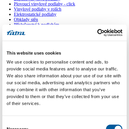
Plovoucí vinylové podlahy - click
Vinylové podlahy v rolích
Elektrostatické podlahy
Obklady stěn
Příslušenství k podlahám
Všechny podlahy
Menu
This website uses cookies
Menu
We use cookies to personalise content and ads, to
Domů
/
provide social media features and to analyse our traffic.
Prodejní místa
/
Jimes - Jiří Městecký
We also share information about your use of our site with
our social media, advertising and analytics partners who
may combine it with other information that you’ve
Jimes - Jiří Městecký
provided to them or that they’ve collected from your use
of their services.
Použít moji lokaci
Klášterní 2527, 438 01 Žatec
Consent