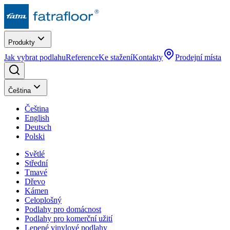
Produkty
Jak vybrat podlahu
Reference
Ke stažení
Kontakty
Prodejní místa
Čeština
Čeština
English
Deutsch
Polski
Světlé
Střední
Tmavé
Dřevo
Kámen
Celoplošný
Podlahy pro domácnost
Podlahy pro komerční užití
Lepené vinylové podlahy