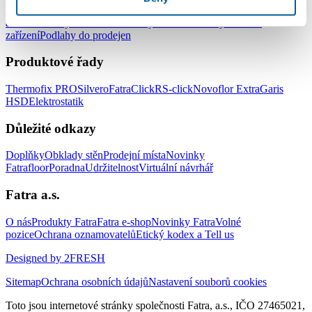
Podlahy do kanceláří
Podlahy do škol a školek
Podlahy do nemocnic
a zdravotnických zařízení
Podlahy do hotelů a ubytovacích
zařízení
Podlahy do prodejen
Produktové řady
Thermofix PRO
Silvero
FatraClick
RS-click
Novoflor Extra
Garis
HSD
Elektrostatik
Důležité odkazy
Doplňky
Obklady stěn
Prodejní místa
Novinky
Fatrafloor
Poradna
Udržitelnost
Virtuální návrhář
Fatra a.s.
O nás
Produkty Fatra
Fatra e-shop
Novinky Fatra
Volné
pozice
Ochrana oznamovatelů
Etický kodex a Tell us
Designed by 2FRESH
Sitemap
Ochrana osobních údajů
Nastavení souborů cookies
Toto jsou internetové stránky společnosti Fatra, a.s., IČO 27465021,